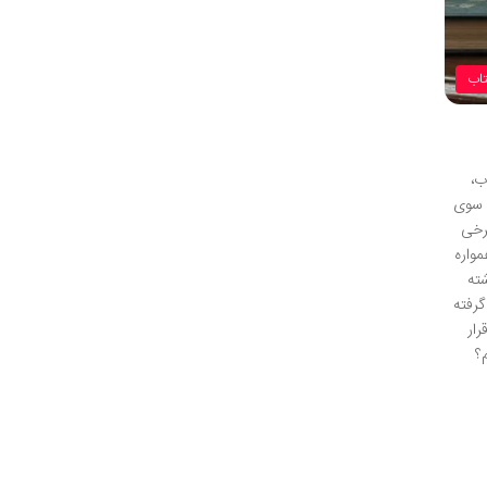
تاب
ب،
ه سوی
رخی
واره
ته
گرفته
رار
؟