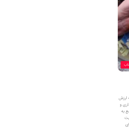
تاب
ه ارزش
اری و
ع به
یت
ای