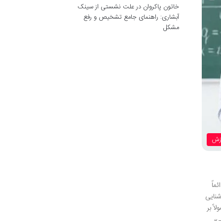
خاتون پاکروان
در
علت نشستی از سینک
آبشاری: راهنمای جامع تشخیص و رفع
مشکل
زش
ماً
شنایی
ً بر
ی،