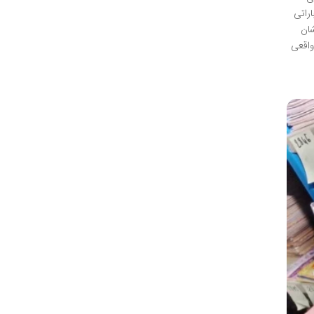
راتی
شان
واقعی