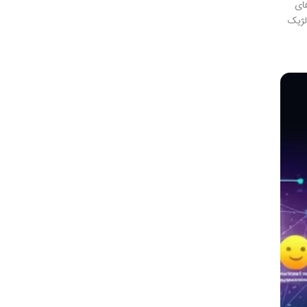
ای
لژیک