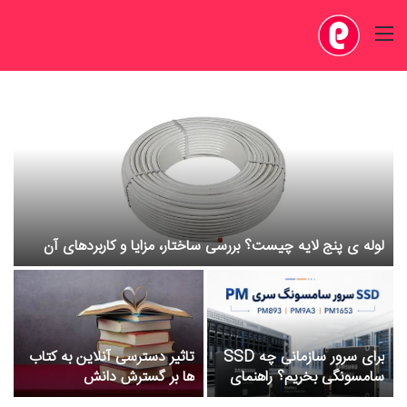
منو
لوله ی پنج لایه چیست؟ بررسی ساختار، مزایا و کاربردهای آن
چ
برای سرور سازمانی چه SSD
تاثیر دسترسی آنلاین به کتاب
ش
سامسونگی بخریم؟ راهنمای
ها بر گسترش دانش
ن
انتخاب سری PM برای