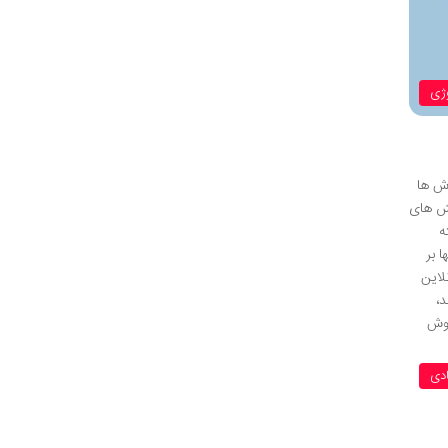
وژی
وش ها
نش های
ه
 بر
لاین
،
م و توضیح می دهیم که اگر کارت اعتباری یا دبیت کارت شما به خطر افتاد چه باید کرد. ۷ روش
دی