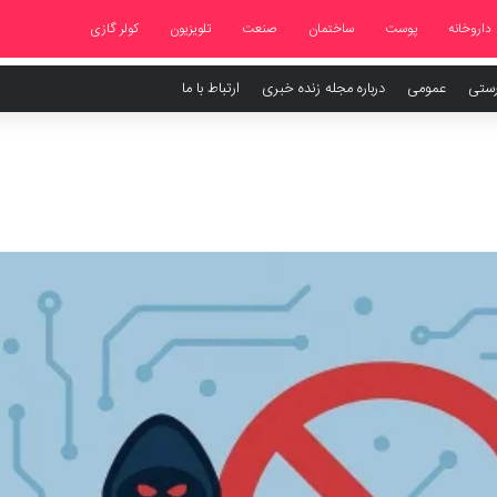
داروخانه
پوست
ساختمان
صنعت
تلویزیون
کولر گازی
رستی
عمومی
درباره مجله زنده خبری
ارتباط با ما