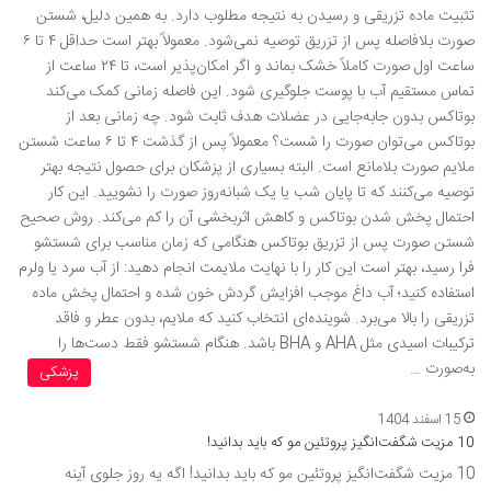
تثبیت ماده تزریقی و رسیدن به نتیجه مطلوب دارد. به همین دلیل، شستن
صورت بلافاصله پس از تزریق توصیه نمی‌شود. معمولاً بهتر است حداقل ۴ تا ۶
ساعت اول صورت کاملاً خشک بماند و اگر امکان‌پذیر است، تا ۲۴ ساعت از
تماس مستقیم آب با پوست جلوگیری شود. این فاصله زمانی کمک می‌کند
بوتاکس بدون جابه‌جایی در عضلات هدف ثابت شود. چه زمانی بعد از
بوتاکس می‌توان صورت را شست؟ معمولاً پس از گذشت ۴ تا ۶ ساعت شستن
ملایم صورت بلامانع است. البته بسیاری از پزشکان برای حصول نتیجه بهتر
توصیه می‌کنند که تا پایان شب یا یک شبانه‌روز صورت را نشویید. این کار
احتمال پخش شدن بوتاکس و کاهش اثربخشی آن را کم می‌کند. روش صحیح
شستن صورت پس از تزریق بوتاکس هنگامی که زمان مناسب برای شستشو
فرا رسید، بهتر است این کار را با نهایت ملایمت انجام دهید: از آب سرد یا ولرم
استفاده کنید؛ آب داغ موجب افزایش گردش خون شده و احتمال پخش ماده
تزریقی را بالا می‌برد. شوینده‌ای انتخاب کنید که ملایم، بدون عطر و فاقد
ترکیبات اسیدی مثل AHA و BHA باشد. هنگام شستشو فقط دست‌ها را
به‌صورت …
پزشکی
15 اسفند 1404
10 مزیت شگفت‌انگیز پروتئین مو که باید بدانید!
10 مزیت شگفت‌انگیز پروتئین مو که باید بدانید! اگه یه روز جلوی آینه