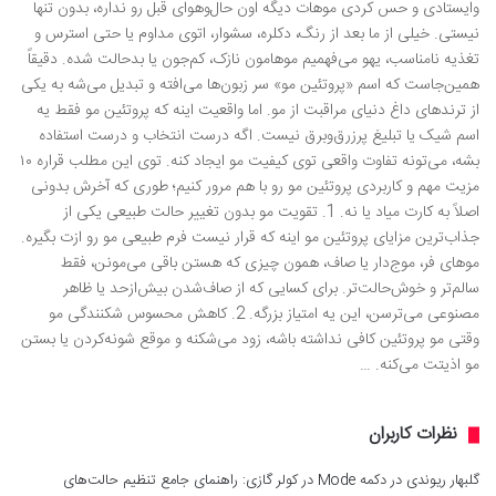
وایستادی و حس کردی موهات دیگه اون حال‌وهوای قبل رو نداره، بدون تنها
نیستی. خیلی از ما بعد از رنگ، دکلره، سشوار، اتوی مداوم یا حتی استرس و
تغذیه نامناسب، یهو می‌فهمیم موهامون نازک، کم‌جون یا بدحالت شده. دقیقاً
همین‌جاست که اسم «پروتئین مو» سر زبون‌ها می‌افته و تبدیل می‌شه به یکی
از ترندهای داغ دنیای مراقبت از مو. اما واقعیت اینه که پروتئین مو فقط یه
اسم شیک یا تبلیغ پرزرق‌وبرق نیست. اگه درست انتخاب و درست استفاده
بشه، می‌تونه تفاوت واقعی توی کیفیت مو ایجاد کنه. توی این مطلب قراره ۱۰
مزیت مهم و کاربردی پروتئین مو رو با هم مرور کنیم؛ طوری که آخرش بدونی
اصلاً به کارت میاد یا نه. 1. تقویت مو بدون تغییر حالت طبیعی یکی از
جذاب‌ترین مزایای پروتئین مو اینه که قرار نیست فرم طبیعی مو رو ازت بگیره.
موهای فر، موج‌دار یا صاف، همون چیزی که هستن باقی می‌مونن، فقط
سالم‌تر و خوش‌حالت‌تر. برای کسایی که از صاف‌شدن بیش‌ازحد یا ظاهر
مصنوعی می‌ترسن، این یه امتیاز بزرگه. 2. کاهش محسوس شکنندگی مو
وقتی مو پروتئین کافی نداشته باشه، زود می‌شکنه و موقع شونه‌کردن یا بستن
مو اذیتت می‌کنه. …
نظرات کاربران
گلبهار ریوندی
در
دکمه Mode در کولر گازی: راهنمای جامع تنظیم حالت‌های