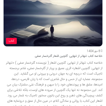
کتاب
8 مهر 1404
خلاصه کتاب تنهاتر از تنهایی: گلچین اشعار گلرخسار صفی
خلاصه کتاب تنهاتر از تنهایی: گلچین اشعار ( نویسنده گلرخسار صفی ) «تنهاتر
از تنهایی: گلچین اشعار» اثری عمیق و پربار از گلرخسار صفی، شاعر برجسته
تاجیک است که دریچه ای به جهان درونی و بیرونی او می گشاید. این
مجموعه، عصاره ای از حس و حال شاعری است که با زبان فارسی، دردها،
امیدها، عشق ها و پیوندهای خود را با میهن و فرهنگ غنی مشترک بیان می
کند. این مجموعه نه تنها یک گلچین از سروده های اوست، بلکه تلاشی برای
کشف پیچیدگی های ذهن و روح این بانوی سخنور تاجیک به شمار می رود.
اشعار این کتاب، با روانی و سادگی کلام، در عین حال از عمق و درونمایه های