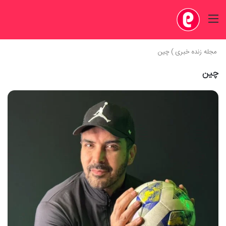
منو
مجله زنده خبری
)
چین
چین