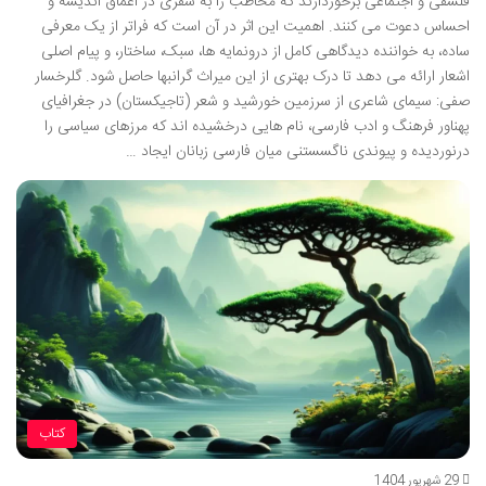
فلسفی و اجتماعی برخوردارند که مخاطب را به سفری در اعماق اندیشه و
احساس دعوت می کنند. اهمیت این اثر در آن است که فراتر از یک معرفی
ساده، به خواننده دیدگاهی کامل از درونمایه ها، سبک، ساختار، و پیام اصلی
اشعار ارائه می دهد تا درک بهتری از این میراث گرانبها حاصل شود. گلرخسار
صفی: سیمای شاعری از سرزمین خورشید و شعر (تاجیکستان) در جغرافیای
پهناور فرهنگ و ادب فارسی، نام هایی درخشیده اند که مرزهای سیاسی را
درنوردیده و پیوندی ناگسستنی میان فارسی زبانان ایجاد …
کتاب
29 شهریور 1404