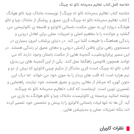
خلاصه کامل کتاب تعالیم محرمانه تائو ته چینگ
خلاصه کتاب تعالیم محرمانه تائو ته چینگ ( نویسنده مانتاک چیا، تائو هوانگ
) کتاب تعالیم محرمانه تائو ته چینگ، اثری عمیق و روشنگر از مانتاک چیا و تائو
هوانگ، دروازه ای به سوی حکمت باستانی لائوتزو و فلسفه ی تائوئیستی می
گشاید و خواننده را با مفاهیم اصلی و تمرینات عملی برای تعادل درونی و
زندگی هماهنگ با طبیعت آشنا می کند. در دنیای پرشتاب امروز، بسیاری در
جستجوی راهی برای یافتن آرامش درونی و معنای عمیق تر زندگی هستند. در
این مسیر پرفرازونشیب، گنجینه هایی از حکمت باستان وجود دارند که می
توانند همچون فانوسی راهگشا عمل کنند. یکی از این گنجینه های بی بدیل،
کتاب تائو ته چینگ است؛ اثری ماندگار از حکیم چینی لائوتزو که بیش از دو و
نیم هزاره است که قلب های بیدار را به سوی خود می خواند. اما درک این
متون کهن، که سرشار از معانی رمزی و عمیق هستند، خود نیازمند راهنمایی و
تفسیری نوین است. اینجاست که کتاب «تعالیم محرمانه تائو ته چینگ»
نوشته اساتید برجسته ی تائوئیست، مانتاک چیا و تائو هوانگ، به یاری می
آید. آن ها نه تنها ابیات باستانی لائوتزو را با بینش و تخصص خود تفسیر کرده
اند، بلکه تمرینات عملی و مدیتیشن هایی …
نظرات کاربران