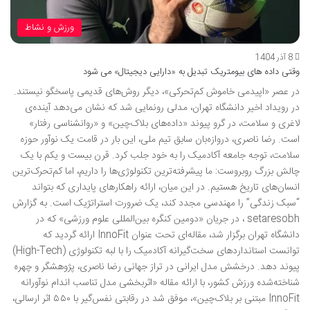
ورزش و نشاط
8 آذر 1404
وقتی داده های بیومتریک تبدیل به «دارایی دیجیتال» می شود
در عصر «اپیدمی خاموش کم‌تحرکی»، دیگر روش‌های قدیمی پاسخگو نیستند.
در رویداد اخیر دانشگاه تهران، مدلی رونمایی شد که نشان می‌دهد آینده‌ی
لاغری و سلامت، در گرو پیوند «داده‌های بلاک‌چین» و «روانشناسی رفتار»
است. رضا ناصری، دروازه‌بان سابق تیم ملی، این بار در قامت یک نوآور حوزه
سلامت، توجه جامعه آکادمیک را به خود جلب کرد. قرن بیست و یکم با یک
چالش بزرگ روبروست: ما پیشرفته‌ترین تکنولوژی‌ها را داریم، اما کم‌تحرک‌ترین
انسان‌های تاریخ هستیم. در این میان، ارائه راهکارهای پایداری که بتواند
“سبک زندگی” را مهندسی مجدد کند، یک ضرورت استراتژیک است. به گزارش
setaresobh ، در جریان «دومین کنگره بین‌المللی علوم ورزشی» که در
دانشگاه تهران برگزار شد، مقاله‌ای تحت عنوان InnoFit ارائه گردید که
توانست استانداردهای سخت‌گیرانه آکادمیک را با لبه تکنولوژی (High-Tech)
پیوند دهد. درخشش مدل ایرانی در تراز جهانی رضا ناصری، پژوهشگر و چهره
شناخته‌شده ورزش کشور، با ارائه مقاله «اثربخشی مدل تناسب‌ اندام نوآورانه
InnoFit مبتنی بر بلاک‌چین»، موفق شد در رقابتی نفس‌گیر با ۵۵۰ اثر ارسالی،