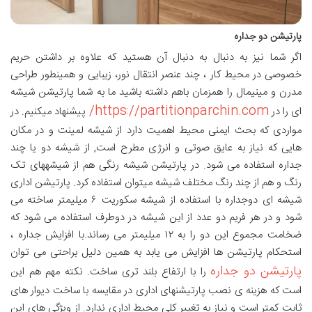
پارتیشن دو جداره
اگر شما نیز به دنبال به دنبال آن هستید که علاوه بر داشتن حریم
خصوصی در محیط کار ، چند عنصر انتقال نور، زیبایی و همینطور طراحی
مدرن و مینیمال را همزمان باهم داشته باشید ما به شما پارتیشن شیشه
https://partitionparchin.com/
ای را در
پیشنهاد میکنیم. در
مواردی که بحث ایمنی محیط اهمیت دارد از شیشه لمینت و در مکان
هایی که نیاز به عایق صوتی و انرژی مطرح است, از شیشه دو یا چند
جداره استفاده می شود. در پارتیشن شیشه رنگی هم از شیشههای تک
رنگ و هم از چند رنگ مختلف شیشه میتوان استفاده کرد. پارتیشن اداری
شیشه ای دوجداره با استفاده از شیشه سکوریت ۶ میلیمتر ساخته می
شود و در هر فریم دو عدد از این شیشه در دوطرف استفاده می شود که
ضخامت مجموع این دو را به ۱۲ میلیمتر می رساند.با افزایش جداره ،
استحکام پارتیشن ها افزایش می یابد به همین دلیل براحتی می توان
پارتیشن دو جداره
را با ارتفاع بلند تری ساخت. نکته مهم هم این
است که هزینه ی نصب پارتیشنهای اداری در مقایسه با ساخت دیوار های
ثابت کمتر است و نیاز به تغییر کلی محیط اداری ندارد. از ویژگی های این