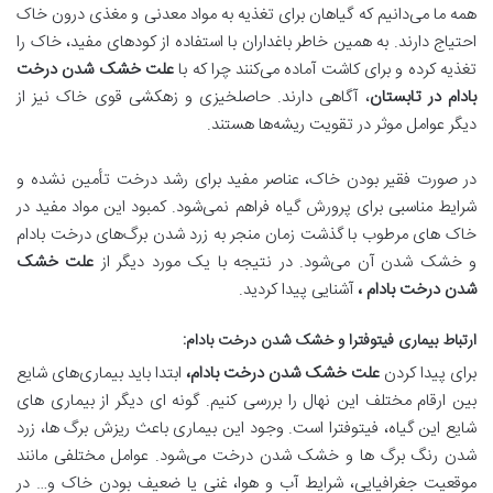
همه ما می‌دانیم که گیاهان برای تغذیه به مواد معدنی و مغذی درون خاک
احتیاج دارند. به همین خاطر باغداران با استفاده از کودهای مفید، خاک را
تغذیه کرده و برای کاشت آماده می‌کنند چرا که با
علت خشک شدن درخت
بادام در تابستان
، آگاهی دارند. حاصلخیزی و زهکشی قوی خاک نیز از
دیگر عوامل موثر در تقویت ریشه‌ها هستند.
در صورت فقیر بودن خاک، عناصر مفید برای رشد درخت تأمین نشده و
شرایط مناسبی برای پرورش گیاه فراهم نمی‌شود. کمبود این مواد مفید در
خاک ‌های مرطوب با گذشت زمان منجر به زرد شدن برگ‌های درخت بادام
و خشک شدن آن می‌شود. در نتیجه با یک مورد دیگر از
علت خشک
شدن درخت بادام ،
آشنایی پیدا کردید.
ارتباط بیماری فیتوفترا و خشک شدن درخت بادام
:
برای پیدا کردن
علت خشک شدن درخت بادام،
ابتدا باید بیماری‌های شایع
بین ارقام مختلف این نهال را بررسی کنیم. گونه ای دیگر از بیماری ‌های
شایع این گیاه، فیتوفترا است. وجود این بیماری باعث ریزش برگ‌ ها، زرد
شدن رنگ برگ‌ ها و خشک شدن درخت می‌شود. عوامل مختلفی مانند
موقعیت جغرافیایی، شرایط آب و هوا، غنی یا ضعیف بودن خاک و… در