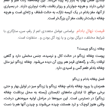
ابتدای فصل بهار، به بازار راه پیدا می‌کند. این چغاله‌ها، رنگ سبز و طعم
ترشی دارند و هرچه جوان‌تر و ریزتر باشند، بافت نرم‌تری دارند. در بسیاری
از آنها، مغز بادام در یک کیسه نازک، به حالت شفاف و ژله‌ای است و هرچه
چغاله درشت‌تر باشد، مغز آن بزرگ‌تر است
.
قیمت نهال بادام
براساس عوامل متعددی اعم از رقم، سن، سازگاری با
شرایط مختلف، دیرگل بودن و یا زود گل بودن و… متفاوت است.
چغاله زردآلو چیست؟
پوست چغاله زردآلو در حالت کال و نرسیده، جنس مخملی دارد و گاهی
اوقات رنگ و رگه‌های قرمز هم روی آن دیده می‌شود. چغاله زردآلو نیز مثل
چغاله بادام طعم گس و اسیدی دارد
.
فصل چغاله بادام و زردآلو
همزمان با ورود چغاله بادام، چغاله زردآلو یا زردآلو سبز در اوایل بهار و حتی
برخی مواقع تا ابتدای ماه‌های تابستان (بسته به محل برداشت چغاله
زردآلو) در دسترس است. این میوه‌ها در مراحل اولیه میوه‌دهی درخت،
وقتی هنوز کوچک و ترد هستند، چیده می‌شوند و چیدن آنها هم با دست