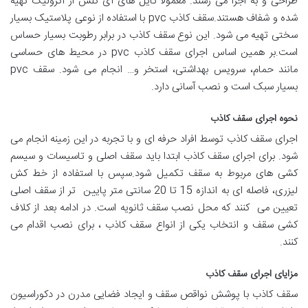
طراحی و به اجرا می رسند. معمولا تایل های آی گلس از اکرولیک تهیه
شده و شفاف هستند.سقف کاذب pvc با استفاده از نوعی پلاستیک بسیار
سختی تهیه می شود. این نوع سقف کاذب در برابر رطوبت بسیار حساس
است.بر همین اساس اجرای سقف کاذب pvc در محیط های حساسی
مانند حمام، سرویس بهداشتی، استخر و… انجام می شود. سقف pvc
بسیار سبک است و نصب آسانی دارد.
نحوه اجرای سقف کاذب
اجرای سقف کاذب توسط افراد حرفه ای و با تجربه در این زمینه انجام می
شود. برای اجرای سقف کاذب ابتدا باید سقف اصلی و تاسیسات و سیسم
کشی های مربوط به سقف تکمیل شود.سپس با استفاده از خط کش
لیزری، فاصله ای به اندازه 15 تا 20 سانتی متر پایین تر از سقف اصلی
تعیین می کنند که محل نصب سقف ثانویه است. در ادامه بعد از کلاف
کشی سقف و انتخاب یکی از انواع سقف کاذب ، برای نصب اقدام می
کنند.
مزایای اجرای سقف کاذب
سقف کاذب با پوشش نواقص سقف و ایجاد فضایی مدرن در دکوراسیون