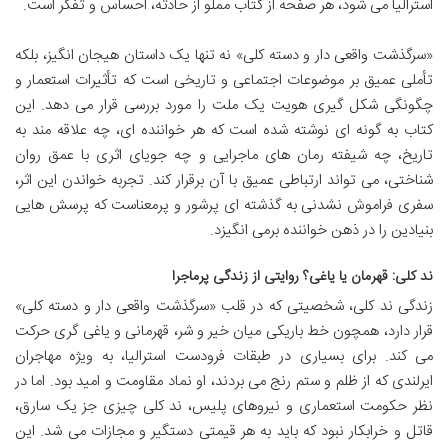
استرالیا می شود، هر صفحه از کتاب مملو از حادثه، احساس و تفکر است.
«سرگذشت واقعی دار و دسته کلی» نه تنها یک داستان هیجان انگیز، بلکه
تأملی عمیق بر موضوعات اجتماعی و تاریخی است که تأثیرات استعمار و
چگونگی شکل گیری هویت یک ملت را مورد بررسی قرار می دهد. این
کتاب به گونه ای نوشته شده است که هر خواننده ای، چه علاقه مند به
تاریخ، چه شیفته رمان های ماجرایی و چه جویای اثری با عمق روان
شناختی، می تواند ارتباطی عمیق با آن برقرار کند. تجربه خواندن این اثر،
سفری فراموش نشدنی به گذشته ای پرشور و پرمعناست که پرسش هایی
بنیادین را در ذهن خواننده برمی انگیزد.
ند کلی: قهرمان یا یاغی؟ روایتی از زندگی پرماجرا
زندگی ند کلی، شخصیتی که در قلب «سرگذشت واقعی دار و دسته کلی»
قرار دارد، همچون خط باریکی میان خیر و شر، قهرمانی و یاغی گری حرکت
می کند. برای بسیاری در طبقات فرودست استرالیا، به ویژه مهاجران
ایرلندی که از ظلم و ستم رنج می بردند، او نماد مقاومت و امید بود. اما در
نظر حکومت استعماری و نیروهای پلیس، ند کلی چیزی جز یک سارق،
قاتل و خرابکار نبود که باید به هر قیمتی دستگیر و مجازات می شد. این