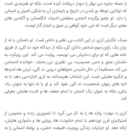
از جمله جایزه من بوکر را دوبار دریافت کرده است، بلکه او هنرمندی است
که توانایی غوطه ور شدن در تاریخ و بازسازی آن به شکلی اصیل و انسانی
را دارد. او عضو برگزیده انجمن سلطنتی ادبیات انگلستان و آکادمی های
معتبر دیگر است که این خود گواهی بر عمق و اعتبار آثار اوست.
سبک نگارش کری در این کتاب، بی نظیر و خاص است. او داستان را نه از
زبان یک راوی سوم شخص دانای کل، بلکه از دیدگاه خود ند کلی، از طریق
نامه هایی که او برای دخترش می نویسد، روایت می کند. این رویکرد، به
داستان عمق و حس صمیمیت بی نظیری می بخشد. خواننده احساس
می کند مستقیماً در حال شنیدن نجواهای درونی ند کلی، ترس ها، امیدها
و انگیزه هایش است. این انتخاب هنرمندانه، به کری اجازه می دهد تا به
لایه های پنهان شخصیت ند کلی نفوذ کند و او را نه تنها به عنوان یک
یاغی، بلکه به عنوان یک انسان با تمام ضعف ها و قدرت هایش معرفی
کند.
کری با مهارت واژه ها را به کار می گیرد تا تصویری زنده و ملموس از
استرالیای قرن نوزدهم، با تمام خشونت ها، زیبایی ها و دشواری هایش،
ارائه دهد. او جزئیات زندگی روزمره، طبیعت خشن، و روابط انسانی را به