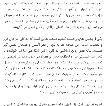
حس همراهی با شخصیت اصلی چنان قوی است که خواننده گویی خود
نیز در آن دوران پر آشوب زندگی می کند. کری با ظرافت بی نظیری،
جزئیات حسی و محیطی را به گونه ای توصیف می کند که خواننده سرما و
باران شب های استرالیا، بوی خاک و گل، و حتی صدای ناله باد را حس
می کند. این توصیفات زنده، فضایی واقعی و قابل لمس می آفرینند.
یکی از بخش های برجسته کتاب، صحنه هایی است که ند کلی در حال فرار
و تعقیب است. این صحنه ها نه تنها از نظر اکشن و هیجان نفس گیر
هستند، بلکه عمق روان شناختی ند کلی را نیز آشکار می سازند. خواننده با
ترس ها، خستگی ها، و لحظات یأس او همراه می شود. مثلاً در قسمتی از
کتاب، ند در شبی سرد و تاریک، روی ایوان کلبه ای پناه گرفته و باران سیل
آسا به صورتش می خورد. او دلتنگ گلیم خشک خانه اش است و از زندگی
اش مأیوس شده. حتی سرنوشت تلخ اسبی زخمی که در کنار او پناه گرفته،
به خوبی حس درماندگی و واقعیت بی رحمانه زندگی را منتقل می کند.
این لحظات، ند کلی را از یک نماد یاغی گری فراتر برده و او را به یک
انسان آسیب پذیر و پر از حسرت تبدیل می کند.
علاوه بر این، کری به خوبی تضاد میان دنیای بیرون و فضای داخلی را