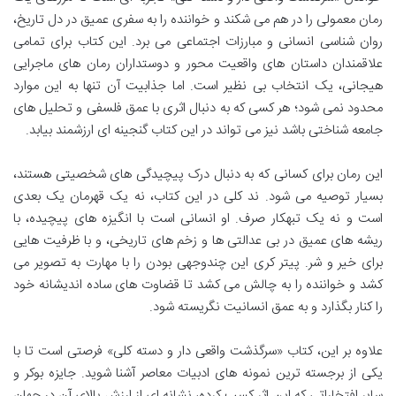
رمان معمولی را در هم می شکند و خواننده را به سفری عمیق در دل تاریخ،
روان شناسی انسانی و مبارزات اجتماعی می برد. این کتاب برای تمامی
علاقمندان داستان های واقعیت محور و دوستداران رمان های ماجرایی
هیجانی، یک انتخاب بی نظیر است. اما جذابیت آن تنها به این موارد
محدود نمی شود؛ هر کسی که به دنبال اثری با عمق فلسفی و تحلیل های
جامعه شناختی باشد نیز می تواند در این کتاب گنجینه ای ارزشمند بیابد.
این رمان برای کسانی که به دنبال درک پیچیدگی های شخصیتی هستند،
بسیار توصیه می شود. ند کلی در این کتاب، نه یک قهرمان یک بعدی
است و نه یک تبهکار صرف. او انسانی است با انگیزه های پیچیده، با
ریشه های عمیق در بی عدالتی ها و زخم های تاریخی، و با ظرفیت هایی
برای خیر و شر. پیتر کری این چندوجهی بودن را با مهارت به تصویر می
کشد و خواننده را به چالش می کشد تا قضاوت های ساده اندیشانه خود
را کنار بگذارد و به عمق انسانیت نگریسته شود.
علاوه بر این، کتاب «سرگذشت واقعی دار و دسته کلی» فرصتی است تا با
یکی از برجسته ترین نمونه های ادبیات معاصر آشنا شوید. جایزه بوکر و
سایر افتخاراتی که این اثر کسب کرده، نشانه ای از ارزش بالای آن در جهان