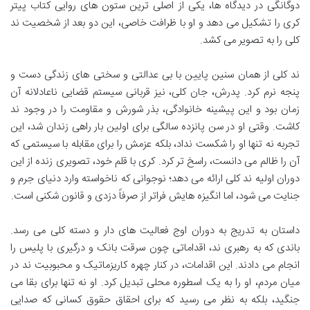
دوگانگی در دیدگاه ها، یکی از اصلی ترین ستون های روایی کتاب پیتر
کری را تشکیل می دهد و او با ظرافت خاصی، این دو بعد از شخصیت ند
کلی را به تصویر می کشد.
ند کلی از همان سنین پایین با بی عدالتی و سختی های زندگی دست و
پنجه نرم کرد. پدرش، جان کلی، نیز قربانی سیستم قضایی ناعادلانه آن
زمان بود و این پیشینه خانوادگی، بذر شورش و مقاومت را در وجود ند
کاشت. وقتی او در سن پانزده سالگی برای اولین بار راهی زندان شد، این
تجربه نه تنها او را شکست نداد، بلکه عزمش را برای مقابله با سیستمی که
آن را ظالم می دانست، راسخ تر کرد. کری با قلم خود، تصویری زنده از این
دوران اولیه ند کلی ارائه می دهد؛ نوجوانی که ناخواسته وارد دنیای جرم و
جنایت می شود، اما انگیزه هایش فراتر از صرفاً دزدی و قانون شکنی است.
داستان به تدریج به دوران اوج فعالیت های دار و دسته کلی می رسد.
باندی که به رهبری ند، اقداماتی چون سرقت بانک و درگیری با پلیس را
انجام می دادند. این اقدامات، در کنار چهره کاریزماتیک و محبوبیت ند در
میان مردم، او را به یک اسطوره محلی تبدیل کرد. او نه تنها برای بقا می
جنگید، بلکه به نظر می رسید که برای احقاق حقوق کسانی که صدایی