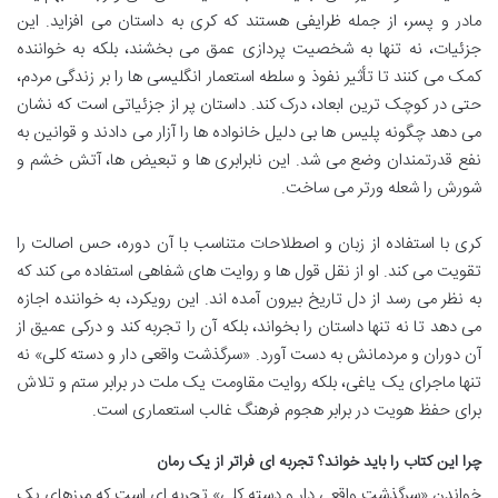
مادر و پسر، از جمله ظرایفی هستند که کری به داستان می افزاید. این
جزئیات، نه تنها به شخصیت پردازی عمق می بخشند، بلکه به خواننده
کمک می کنند تا تأثیر نفوذ و سلطه استعمار انگلیسی ها را بر زندگی مردم،
حتی در کوچک ترین ابعاد، درک کند. داستان پر از جزئیاتی است که نشان
می دهد چگونه پلیس ها بی دلیل خانواده ها را آزار می دادند و قوانین به
نفع قدرتمندان وضع می شد. این نابرابری ها و تبعیض ها، آتش خشم و
شورش را شعله ورتر می ساخت.
کری با استفاده از زبان و اصطلاحات متناسب با آن دوره، حس اصالت را
تقویت می کند. او از نقل قول ها و روایت های شفاهی استفاده می کند که
به نظر می رسد از دل تاریخ بیرون آمده اند. این رویکرد، به خواننده اجازه
می دهد تا نه تنها داستان را بخواند، بلکه آن را تجربه کند و درکی عمیق از
آن دوران و مردمانش به دست آورد. «سرگذشت واقعی دار و دسته کلی» نه
تنها ماجرای یک یاغی، بلکه روایت مقاومت یک ملت در برابر ستم و تلاش
برای حفظ هویت در برابر هجوم فرهنگ غالب استعماری است.
چرا این کتاب را باید خواند؟ تجربه ای فراتر از یک رمان
خواندن «سرگذشت واقعی دار و دسته کلی» تجربه ای است که مرزهای یک