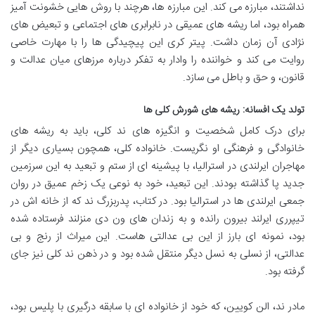
نداشتند، مبارزه می کند. این مبارزه ها، هرچند با روش هایی خشونت آمیز
همراه بود، اما ریشه های عمیقی در نابرابری های اجتماعی و تبعیض های
نژادی آن زمان داشت. پیتر کری این پیچیدگی ها را با مهارت خاصی
روایت می کند و خواننده را وادار به تفکر درباره مرزهای میان عدالت و
قانون، و حق و باطل می سازد.
تولد یک افسانه: ریشه های شورش کلی ها
برای درک کامل شخصیت و انگیزه های ند کلی، باید به ریشه های
خانوادگی و فرهنگی او نگریست. خانواده کلی، همچون بسیاری دیگر از
مهاجران ایرلندی در استرالیا، با پیشینه ای از ستم و تبعید به این سرزمین
جدید پا گذاشته بودند. این تبعید، خود به نوعی یک زخم عمیق در روان
جمعی ایرلندی ها در استرالیا بود. در کتاب، پدربزرگ ند که از خانه اش در
تیپرری ایرلند بیرون رانده و به زندان های ون دی منزلند فرستاده شده
بود، نمونه ای بارز از این بی عدالتی هاست. این میراث از رنج و بی
عدالتی، از نسلی به نسل دیگر منتقل شده بود و در ذهن ند کلی نیز جای
گرفته بود.
مادر ند، الن کویین، که خود از خانواده ای با سابقه درگیری با پلیس بود،