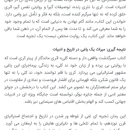
ادبیات است. کری با نثری زنده، توصیفات گیرا و روایتی نفس گیر، اثری
خلق کرده که نه تنها سرگرم کننده است، بلکه به فکر و تأمل نیز وامی دارد.
خواندن این کتاب، مانند گام نهادن به دنیایی است که با تمام وجود خود
را به شما معرفی می کند و تا مدت ها پس از اتمام آن، در ذهن شما باقی
خواهد ماند. این کتاب، یک روایت محض نیست؛ یک تجربه است.
نتیجه گیری: میراث یک یاغی در تاریخ و ادبیات
کتاب «سرگذشت واقعی دار و دسته کلی» اثری ماندگار از پیتر کری است که
با روایتی بی پرده و از زبان خود ند کلی، به زندگی پرماجرای این یاغی
مشهور استرالیایی می پردازد. کری با قلم توانمند خود، ند کلی را نه تنها
یک قانون شکن، بلکه قهرمانی برای اقشار فرودست و نمادی از مقاومت در
برابر ستم استعمارگران به تصویر می کشد. این کتاب با درخشش در جوایز
معتبر ادبی از جمله جایزه بوکر، توانسته است جایگاه ویژه ای در ادبیات
جهانی کسب کند و الهام بخش اقتباس های سینمایی نیز باشد.
این رمان تجربه ای غنی از غوطه ور شدن در تاریخ و اجتماع استرالیای
قرن نوزدهم، با تمام تلخی ها و نابرابری هایش را به ارمغان می آورد.