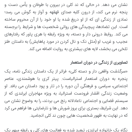
نشان می دهد. در حالی که ند کلی در بیرون با طوفان و یأس دست و
پنجه نرم می کند، از درون کلبه صدای قهقهه و آواز به گوش می رسد؛
نمادی از زندگی ای که از او دریغ شده یا او خود را از آن محروم ساخته
است. این تضادها، پیچیدگی های روانی شخصیت ها و شرایط را برجسته
می کند. روابط درونی دار و دسته، به ویژه رابطه با هری پاور که رفتارهای
عجیب و غریب او (مثل نک و نال کردن در مورد پاهایش) به داستان طنز
تلخی می بخشد، لایه های بیشتری به روایت اضافه می کند.
تصاویری از زندگی در دوران استعمار
«سرگذشت واقعی دار و دسته کلی» فراتر از یک داستان زندگی نامه، یک
پنجره به دوران استعمار استرالیاست. پیتر کری با هوشمندی، عناصر
اجتماعی، سیاسی و فرهنگی آن دوره را در تار و پود داستان می بافد. او
وضعیت زندگی اقشار فرودست استرالیا، به ویژه مهاجران ایرلندی که از
سیستم قضایی و اجتماعی ناعادلانه رنج می بردند، را به وضوح نشان می
دهد. این شرایط، بستری برای بروز شورش ها و نارضایتی ها فراهم می کرد
که در نهایت به ظهور شخصیت هایی چون ند کلی انجامید.
نگاه یک خانواده ایرلندی تبعید شده به فعالیت های کلی و رابطه مبهم یک