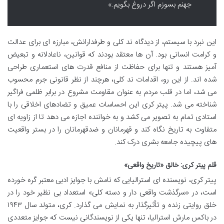
جهنم بسوزم اگر دروغ بگویم.»
این نبرد با سیستم، از دیدگاه ند کلی و طرفدارانش، مبارزه ای برای عدالت
و کرامت انسانی بود. آن ها معتقد بودند که قوانین، ناعادلانه و تبعیض
آمیز هستند و تنها برای حفاظت از منافع قدرت های استعماری طراحی
شده اند. از این رو، اقدامات ند کلی، هرچند از نظر قانونی جرم محسوب
می شد، اما در قلب مردم به عنوان مقاومت مشروع در برابر ظلمی فراگیر
شناخته می شد. پیتر کری این احساسات عمیق و تضادهای اخلاقی را با
استادی تمام به تصویر می کشد و به خواننده اجازه می دهد تا از زاویه ای
متفاوت به تاریخ نگاه کند و قهرمانان و ضدقهرمانان را در بستر واقعیت
های پیچیده جامعه بشری درک کند.
قلم پیتر کری: خالق «تاریخ واقعی»
پیتر کری، نویسنده ای استرالیایی که نامش با جوایز ادبی معتبر گره خورده
است، در «سرگذشت واقعی دار و دسته کلی» استعداد بی نظیر خود را در
خلق روایتی زنده و تأثیرگذار به نمایش می گذارد. کری، متولد سال ۱۹۴۳
در باکس مارش استرالیا، تنها یکی از نویسندگانی نیست که جوایز متعددی