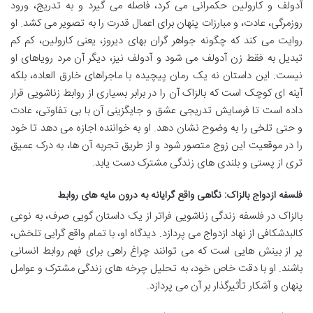
آدولف و کارولین حکمرانی می کرد، فاصله می گیرد و به تدریج، ورود
روزمرگی، عادت، و مبارزات پنهان برای اعمال قدرت را به تصویر می کشد. او
روایت می کند که چگونه جواهر گران بهای دیروز، یعنی کارولین، کم کم
تبدیل به فقط زن آدولف می شود و آدولف نیز، دیگر آن مرد رویاهای او
نیست. این داستان نه یک رمان پیچیده با ماجراهای خارق العاده، بلکه
آینه ای کوچک است که بالزاک آن را در برابر بسیاری از روابط زناشویی قرار
داده است تا فرسایش تدریجی عشق و جایگزینی آن با بی تفاوتی، عادت
و حتی تلخی را به وضوح نشان دهد. او به خواننده اجازه می دهد تا خود
را در موقعیت این زوج متصور شود و از طریق تجربه آن ها، به درک عمیق
تری از پستی و بلندی های زندگی مشترک دست یابد.
فلسفه ازدواج بالزاک: نگاهی واقع گرایانه به درون مایه های روابط
بالزاک در فلسفه زندگی زناشویی فراتر از یک داستان گویی صرف، به نوعی
کالبدشکافی از نهاد ازدواج می پردازد. دیدگاه او، با تمام واقع گرایی تلخش،
پر از بینش هایی است که می توانند چراغ راهی برای فهم روابط انسانی
باشند. او با دقت خاص خود، به تحلیل چرخه های زندگی مشترک و عوامل
پنهان و آشکار تأثیرگذار بر آن می پردازد.