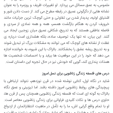
ملموس، به عمق مسائل می پردازد. او تغییرات ظریف و روزمره را به عنوان
نشانه هایی از دگرگونی عمیق در رابطه مطرح می کند. از دست دادن شور و
اشتیاق اولیه، پدیدار شدن بی تفاوتی و حتی کوچک ترین جزئیات مانند
خروپف کردن به هنگام بازگشت همسر، همه و همه نمادی از سردی و
فاصله عاطفی هستند که به تدریج، شکافی عمیق میان زوجین ایجاد می
کنند. این بیان، نه تنها یک توصیف ساده، بلکه هشداری است درباره ی
غفلت از نشانه های کوچک که می توانند به مشکلات بزرگ تر تبدیل شوند
و به تدریج ریشه عشق را بخشکانند. بالزاک با این شیوه، به خواننده اجازه
می دهد که خود را در این موقعیت ها بیابد و با احساسات شخصیت ها
همذات پنداری کند، گویی که خودش نیز در حال تجربه این داستان است.
درس های فلسفه زندگی زناشویی برای نسل امروز
شاید در نگاه اول، کتابی نوشته شده در قرن نوزدهم، نتواند ارتباطی با
پیچیدگی های روابط زناشویی امروز داشته باشد. اما تیزبینی و عمق نگاه
بالزاک به گونه ای است که فلسفه زندگی زناشویی همچنان پس از قرن ها،
حاوی درس ها و نکات کلیدی فراوانی برای زندگی زناشویی معاصر است.
او با تمام واقع گرایی اش، ما را به تأمل در ماهیت انتظاراتمان از ازدواج
دعوت می کند و هشدار می دهد که عشق رمانتیک اولیه، نیازمند مراقبت و