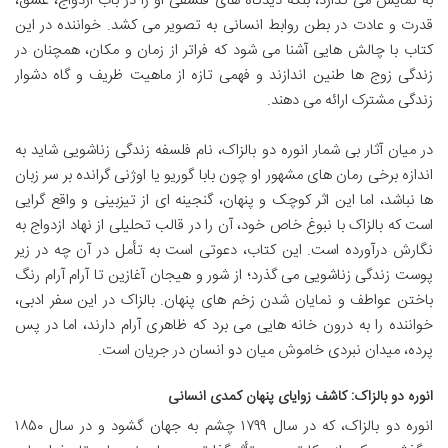
به نمایش می گذارد، بلکه دیدگاه های فلسفی او را در باب ازدواج، عشق،
قدرت و عادت در بطن روابط انسانی به تصویر می کشد. خواننده در این
کتاب با چالش هایی آشنا می شود که فراتر از زمان و مکان، همچنان در
زندگی زوج ها طنین اندازند و فهمی تازه از ماهیت ظریف و گاه دشوار
زندگی مشترک ارائه می دهند.
در میان آثار بی شمار انوره دو بالزاک، نام فلسفه زندگی زناشویی شاید به
اندازه برخی رمان های مشهور او چون بابا گوریو یا اوژنی گرانده بر سر زبان
ها نباشد، اما این اثر کوچک و پنهان، گنجینه ای از تیزبینی و واقع گرایی
است که بالزاک با نبوغ خاص خود، آن را در قالب تحلیلی از نهاد ازدواج به
نگارش درآورده است. این کتاب، دعوتی است به تأمل در آن چه در زیر
پوست زندگی زناشویی می گذرد؛ از شور و هیجان آغازین تا آرام آرام رنگ
باختن عواطف و نمایان شدن زخم های پنهان. بالزاک در این سفر ادبی،
خواننده را به درون خانه هایی می برد که ظاهری آرام دارند، اما در پس
پرده، میدان نبردی خاموش میان دو انسان در جریان است.
انوره دو بالزاک: کاشف زوایای پنهان کمدی انسانی
انوره دو بالزاک، که در سال ۱۷۹۹ چشم به جهان گشود و در سال ۱۸۵۰