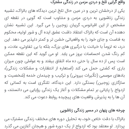
واقع گرایی تلخ و دردی مزمن در زندگی مشترک
یکی از درخشان ترین و در عین حال تلخ ترین دیدگاه های بالزاک، تشبیه
زندگی زناشویی به دردی مزمن و متناوب است که گویی در نقطه ای
مشخص از این اقیانوس، گریبان زوجین را می گیرد. این تشبیه نشان
دهنده آن است که بالزاک اعتقاد داشت عشق ایده آل و شور اولیه، محکوم
به فناست و جای خود را به واقعیاتی خشن تر و کمتر دلپذیر می دهد. این
درد، نه لزوماً با خیانت یا درگیری های بزرگ، بلکه با بی تفاوتی، عادت، و
کم رنگ شدن احساسات بروز می یابد. او می گوید که این نقطه ممکن
است پس از ده سال یا حتی ده ماه اتفاق بیفتد و به عواملی چون میزان
باری که کشتی حمل می کند (استعاره از انتظارات و مشکلات زندگی)،
بادهای موسمی (تأثیرات بیرونی) و ترکیب و چیدمان خدمه (شخصیت و
سازگاری زوجین) بستگی دارد. این دیدگاه، تلنگری است به کسانی که
ازدواج را پایانی بر تمام مشکلات و آغاز یک زندگی رؤیایی می دانستند، و
آن ها را به پذیرش واقعیت های پیچیده روابط دعوت می کند.
چرخه های پنهان در مسیر زندگی زناشویی
بالزاک با دقت خاص خود، به تحلیل دوره های مختلف زندگی مشترک می
پردازد. او معتقد بود که ازدواج از یک دوره شور و هیجان آغازین می گذرد