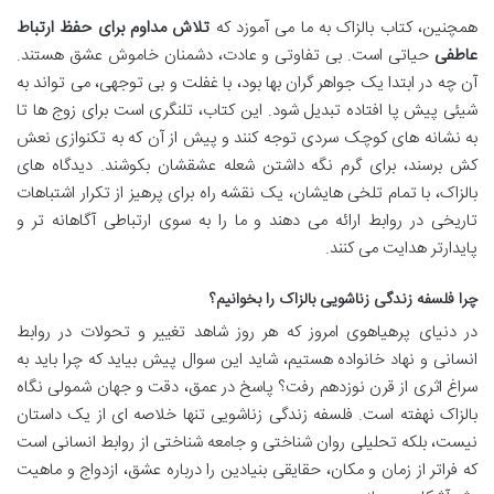
همچنین، کتاب بالزاک به ما می آموزد که
تلاش مداوم برای حفظ ارتباط
عاطفی
حیاتی است. بی تفاوتی و عادت، دشمنان خاموش عشق هستند.
آن چه در ابتدا یک جواهر گران بها بود، با غفلت و بی توجهی، می تواند به
شیئی پیش پا افتاده تبدیل شود. این کتاب، تلنگری است برای زوج ها تا
به نشانه های کوچک سردی توجه کنند و پیش از آن که به تکنوازی نعش
کش برسند، برای گرم نگه داشتن شعله عشقشان بکوشند. دیدگاه های
بالزاک، با تمام تلخی هایشان، یک نقشه راه برای پرهیز از تکرار اشتباهات
تاریخی در روابط ارائه می دهند و ما را به سوی ارتباطی آگاهانه تر و
پایدارتر هدایت می کنند.
چرا فلسفه زندگی زناشویی بالزاک را بخوانیم؟
در دنیای پرهیاهوی امروز که هر روز شاهد تغییر و تحولات در روابط
انسانی و نهاد خانواده هستیم، شاید این سوال پیش بیاید که چرا باید به
سراغ اثری از قرن نوزدهم رفت؟ پاسخ در عمق، دقت و جهان شمولی نگاه
بالزاک نهفته است. فلسفه زندگی زناشویی تنها خلاصه ای از یک داستان
نیست، بلکه تحلیلی روان شناختی و جامعه شناختی از روابط انسانی است
که فراتر از زمان و مکان، حقایقی بنیادین را درباره عشق، ازدواج و ماهیت