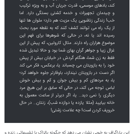
کند، بادهای موسمی، قدرت جریان آب و به ویژه ترکیب
و چیدمان تجهیزات و خدمه کشتی بستگی دارد. اما
خب! زندگی زناشویی یک مزیت هم دارد؛ ملوان ها تنها
از یک راه می توانند کشف کنند که به نقطه مورد بحث
رسیده اند یا نه، در حالی که شوهرها برای فهم این
موضوع هزاران راه دارند. مثال: کارولین، که پیش از این
غزال زیبا و جواهر گران بهای شما بود و حالا تبدیل شده
فقط به زن شما، هنگام گردش در خیابان بیش از پیش
خود را به بازویتان می چسباند یا، برعکس، فکر می کند
اگر دست در بازویتان نیندازد، باوقارتر جلوه خواهد کرد؛
یا، به مردهای کم و بیش جوان و کم و بیش خوش
لباس توجه می کند، در حالی که سابق بر این هیچ مرد
دیگری را نمی دید… یا، اگر دیرتر از ساعت معمول به
خانه بیایید (مثلا یازده یا دوازده شب)، زنتان… در حال
خروپف کردن است! چه علامت زشتی!
این پاراگراف به خوبی نشان می دهد که چگونه بالزاک با تشبیهاتی زنده و