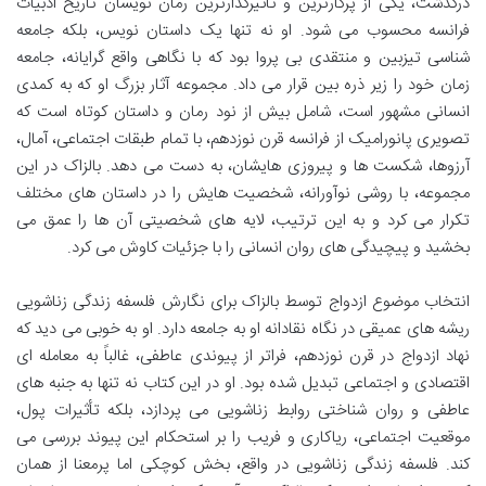
درگذشت، یکی از پرکارترین و تأثیرگذارترین رمان نویسان تاریخ ادبیات
فرانسه محسوب می شود. او نه تنها یک داستان نویس، بلکه جامعه
شناسی تیزبین و منتقدی بی پروا بود که با نگاهی واقع گرایانه، جامعه
زمان خود را زیر ذره بین قرار می داد. مجموعه آثار بزرگ او که به کمدی
انسانی مشهور است، شامل بیش از نود رمان و داستان کوتاه است که
تصویری پانورامیک از فرانسه قرن نوزدهم، با تمام طبقات اجتماعی، آمال،
آرزوها، شکست ها و پیروزی هایشان، به دست می دهد. بالزاک در این
مجموعه، با روشی نوآورانه، شخصیت هایش را در داستان های مختلف
تکرار می کرد و به این ترتیب، لایه های شخصیتی آن ها را عمق می
بخشید و پیچیدگی های روان انسانی را با جزئیات کاوش می کرد.
انتخاب موضوع ازدواج توسط بالزاک برای نگارش فلسفه زندگی زناشویی
ریشه های عمیقی در نگاه نقادانه او به جامعه دارد. او به خوبی می دید که
نهاد ازدواج در قرن نوزدهم، فراتر از پیوندی عاطفی، غالباً به معامله ای
اقتصادی و اجتماعی تبدیل شده بود. او در این کتاب نه تنها به جنبه های
عاطفی و روان شناختی روابط زناشویی می پردازد، بلکه تأثیرات پول،
موقعیت اجتماعی، ریاکاری و فریب را بر استحکام این پیوند بررسی می
کند. فلسفه زندگی زناشویی در واقع، بخش کوچکی اما پرمعنا از همان