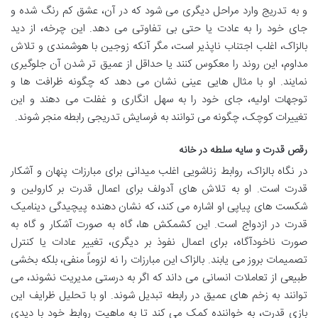
و به تدریج وارد مراحل دیگری می شود که در آن، عشق کم رنگ شده و
جای خود را به عادت یا حتی بی تفاوتی می دهد. این چرخه، از دید
بالزاک، اغلب اجتناب ناپذیر است، مگر آنکه زوجین با هوشمندی و تلاش
مداوم، این روند را معکوس کنند یا حداقل از عمیق تر شدن آن جلوگیری
نمایند. او با مثال هایی عینی نشان می دهد که چگونه ظرافت ها و
توجهات اولیه، جای خود را به سهل انگاری و غفلت می دهند و این
تغییرات کوچک، چگونه می توانند به فرسایش تدریجی رابطه منجر شوند.
رقص قدرت و سایه سلطه در خانه
در نگاه بالزاک، روابط زناشویی اغلب میدانی برای مبارزات پنهان و آشکار
قدرت است. او به تلاش های آدولف برای اعمال قدرت بر کارولین و
شکست های پیاپی او اشاره می کند، که نشان دهنده پیچیدگی دینامیک
قدرت در ازدواج است. این کشمکش ها، گاه به صورت آشکار و گاه به
صورت ناخودآگاه، برای اعمال نفوذ بر دیگری، تغییر عادات یا کنترل
تصمیمات بروز می یابند. بالزاک این مبارزات را نه لزوماً منفی، بلکه بخشی
طبیعی از تعاملات انسانی می داند که اگر به درستی مدیریت نشوند، می
توانند به زخم های عمیق در رابطه تبدیل شوند. او با تحلیل ظرایف این
بازی قدرت، به خواننده کمک می کند تا به ماهیت روابط خود با دیدی