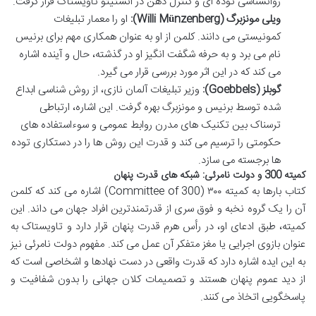
روانشناسی توده ای و کنترل ذهن در انستیتو تاویستاک قرار گرفت.
ویلی مونزبرگ (Willi Münzenberg):
او را معمار تبلیغات
کمونیستی می دانند. کلمن از او به عنوان همکاری مهم برای برنیس
نام می برد و به حرفه شگفت انگیز او در گذشته، حال و آینده اشاره
می کند که در این اثر مورد بررسی قرار می گیرد.
گوبلز (Goebbels):
وزیر تبلیغات آلمان نازی، از روش شناسی ابداع
شده توسط برنیس و مونزبرگ بهره گرفت. این اشاره، ارتباطی
ترسناک بین تکنیک های مدرن روابط عمومی و سوءاستفاده های
حکومتی را ترسیم می کند و قدرت این روش ها را در دستکاری توده
ها برجسته می سازد.
کمیته 300 و دولت نامرئی: شبکه های قدرت پنهان
کتاب بارها به کمیته ۳۰۰ (Committee of 300) اشاره می کند که کلمن
آن را یک گروه نخبه و فوق سری از قدرتمندترین افراد جهان می داند. این
کمیته، طبق ادعای او، در رأس هرم قدرت پنهان قرار دارد و تاویستاک به
عنوان بازوی اجرایی یا مغز متفکر آن عمل می کند. مفهوم دولت نامرئی نیز
به این ایده اشاره دارد که قدرت واقعی در دست نهادها و اشخاصی است که
از دید عموم پنهان هستند و تصمیمات کلان جهانی را بدون شفافیت و
پاسخگویی اتخاذ می کنند.