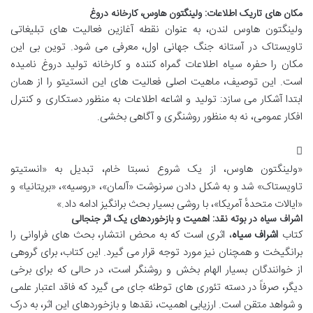
مکان های تاریک اطلاعات: ولینگتون هاوس، کارخانه دروغ
ولینگتون هاوس لندن، به عنوان نقطه آغازین فعالیت های تبلیغاتی
تاویستاک در آستانه جنگ جهانی اول، معرفی می شود. توین بی این
مکان را حفره سیاه اطلاعات گمراه کننده و کارخانه تولید دروغ نامیده
است. این توصیف، ماهیت اصلی فعالیت های این انستیتو را از همان
ابتدا آشکار می سازد: تولید و اشاعه اطلاعات به منظور دستکاری و کنترل
افکار عمومی، نه به منظور روشنگری و آگاهی بخشی.
«ولینگتون هاوس، از یک شروع نسبتا خام، تبدیل به «انستیتو
تاویستاک» شد و به شکل دادن سرنوشت «آلمان»، «روسیه»، «بریتانیا» و
«ایالات متحدهٔ آمریکا»، با روشی بسیار بحث برانگیز ادامه داد.»
اشراف سیاه در بوته نقد: اهمیت و بازخوردهای یک اثر جنجالی
کتاب
اشراف سیاه
، اثری است که به محض انتشار، بحث های فراوانی را
برانگیخت و همچنان نیز مورد توجه قرار می گیرد. این کتاب، برای گروهی
از خوانندگان بسیار الهام بخش و روشنگر است، در حالی که برای برخی
دیگر، صرفاً در دسته تئوری های توطئه جای می گیرد که فاقد اعتبار علمی
و شواهد متقن است. ارزیابی اهمیت، نقدها و بازخوردهای این اثر، به درک