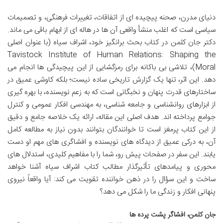
دنیای مدرن، صحنه پیچیده ای از اتفاقات، تغییرات فرهنگی، و تصمیمات
سیاسی است که اغلب منشأ واقعی آن ها در هاله ای از ابهام باقی می ماند.
دکتر جان کلمن در کتاب بحث برانگیز خود، اشراف سیاه (با عنوان اصلی
Tavistock Institute of Human Relations: Shaping the
Moral)، تلاشی بی باکانه برای رمزگشایی از این پیچیدگی ها انجام می
دهد. این اثر، تنها یک گزارش تاریخی ساده نیست؛ بلکه کاوشی عمیق در
ساختارهای قدرت پنهان و نخبگانی است که به زعم نویسنده، با بهره گیری
از ابزارهای روانشناسی و جامعه شناسی، به مهندسی افکار عمومی و کنترل
جوامع پرداخته اند. هدف اصلی این مقاله، ارائه یک خلاصه جامع و دقیق
از این کتاب پرمغز است تا خوانندگان بتوانند بدون نیاز به مطالعه کامل
آن، به درکی عمیق از دیدگاه های نویسنده و افشاگری های مهم او دست
یابند. این سفر در صفحات پیش رو، شما را با مفاهیم کلیدی، استدلال های
محوری و پیامدهای تأثیرگذار مطالب کتاب اشراف سیاه آشنا خواهد
ساخت و این سؤال را در ذهن خواننده تقویت می کند: آیا واقعاً نیروی
پنهانی افکار و زندگی ما را شکل می دهد؟
جان کلمن، افشاگر پشت پرده ها