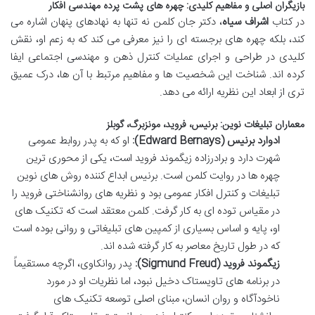
بازیگران اصلی و مفاهیم کلیدی: چهره های پشت پرده مهندسی افکار
در کتاب
اشراف سیاه
، دکتر جان کلمن نه تنها به نهادهای پنهان اشاره می
کند، بلکه چهره های برجسته ای را نیز معرفی می کند که به زعم او، نقش
کلیدی در طراحی و اجرای عملیات کنترل ذهن و مهندسی اجتماعی ایفا
کرده اند. شناخت این شخصیت ها و مفاهیم مرتبط با آن ها، درک عمیق
تری از ابعاد این نظریه ارائه می دهد.
معماران تبلیغات نوین: برنیس، فروید، مونزبرگ، گوبلز
ادوارد برنیس (Edward Bernays):
او که به پدر روابط عمومی
شهرت دارد و برادرزاده زیگموند فروید است، یکی از محوری ترین
چهره ها در روایت کلمن است. برنیس ابداع کننده روش های نوین
تبلیغات و کنترل افکار عمومی بود و نظریه های روانشناختی فروید را
در مقیاس توده ای به کار گرفت. کلمن معتقد است که تکنیک های
او، پایه و اساس بسیاری از کمپین های تبلیغاتی و روانی بوده است
که در طول تاریخ معاصر به کار گرفته شده اند.
زیگموند فروید (Sigmund Freud):
پدر روانکاوی، اگرچه مستقیماً
در برنامه های تاویستاک دخیل نبود، اما نظریات او در مورد
ناخودآگاه و روان انسان، مبنای اصلی توسعه تکنیک های