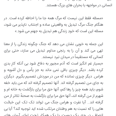
انسانی در مواجهه با بحران های بزرگ هستند.
«مسئله فقط این نیست که مرگ همه جا ما را احاطه کرده است. در
هنگام جنگ مرگ تبدیل به واقعیتی ساده و اجتناب ناپذیر می شود،
مسئله این است که خودِ زندگی هم تبدیل به جهنم می شود.»
این جمله به خوبی نشان می دهد که جنگ چگونه زندگی را از معنا
تهی می کند و آن را به رنجی مداوم تبدیل می سازد، حتی برای
کسانی که مستقیماً در میدان نبرد نیستند.
«بسیار غم انگیز است که آدم مجبور به دفاع شود بی آنکه کارِ بدی
کرده باشد. دیگر چیزی باقی نمی ماند به جز یأس و دل آشوبه و
هراس. دیگر چیزی نمانده که من در موردش تصمیم بگیرم. دیگران
به جای من تصمیم گرفته اند. آنها تصمیم گرفته اند که من باید خفه
شوم، باید همه چیز را رها کنم، آنها حق مرا برای بازگشت به خانه ام و
شهرم از من گرفته اند، آنها حق مرا برای بازگشت به صحنهٔ تئاتر از من
گرفته اند… آیا نفرت و هراس جنگ می تواند تک تک این خباثت
هایی را که نسبت به هم وطنتان مرتکب شده اید توجیه کند؟ آیا بی
انصافی در حق یک دوست یا یک همکار تحت لوای آرمان های