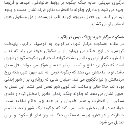
درگیری فیزیکی، سایه جنگ چگونه بر روابط خانوادگی، امیدها و آرزوها
چیره می شود و مادران چگونه با اضطراب بقای فرزندانشان دست و پنجه
نرم می کنند. این فصل، دریچه ای به قلب نویسنده و دل مشغولی های
انسانی او می گشاید.
«سکوت مرگبار شهر»: پژواک ترس در زاگرب
در مقاله «سکوت مرگبار شهر»، دراکولیچ به توصیف زاگرب، پایتخت
کرواسی، در اوج جنگ می پردازد. او از سکوتی حرف می زند که نه از
آرامش، بلکه از ترس و ناامنی نشأت گرفته است. این سکوت، گویای شهری
است که دیگر بی دفاع و آسیب پذیر شده، و هرگز نمی تواند مثل سابق
باشد. او به ما نشان می دهد که چگونه ترس، نه تنها چهره شهر، بلکه روح
مردمانش را نیز دگرگون می کند. خیابان هایی که روزگاری پر از شور زندگی
بوده اند، حالا خالی و ساکت اند، گویی شهر نفس نمی کشد. این فصل به
خوبی نشان می دهد که چگونه جنگ، زندگی عادی را مختل کرده و فضای
سنگینی از اضطراب و عدم اطمینان را بر همه چیز حاکم ساخته است.
خواننده در این بخش، حس می کند که چگونه یک شهر زنده، با تمام
خاطرات و هویتش، زیر سایه سنگین جنگ به ویرانه ای از سکوت و ترس
تبدیل می شود.