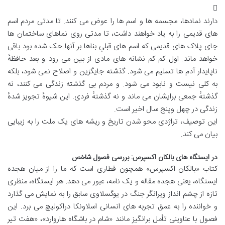
دارند نمادها، مجسمه ها و اسم ها را عوض می کنند. تا مدتی مردم اسم
های قدیمی را به یاد خواهند داشت، تا مدتی روی نماهای ساختمان ها
جای پلاک های قدیمی که اسم های قبلیِ بناها بر آنها حک شده بود باقی
خواهد ماند. اول کم کم نشانه های مادی از بین می رود و بعد حافظهٔ
ناپایدار آدم ها تسلیم می شود. گذشته جایگزین و اصلاح نمی شود، بلکه
به کلی نیست و نابود می شود. و مردم بی گذشته زندگی می کنند، نه
گذشتهٔ جمعی برایشان می ماند و نه گذشتهٔ فردی. این شیوهٔ تجویز شدهٔ
زندگی در چهل وپنج سال اخیر است.
این توصیف، تراژدی محو شدن تاریخ و ریشه های یک ملت را به زیبایی
بیان می کند.
در ایستگاه های بالکان اکسپرس: بررسی فصول شاخص
کتاب «بالکان اکسپرس» همچون قطاری است که ما را از میان هجده
ایستگاه، یعنی هجده مقاله و یک نامه، عبور می دهد. هر ایستگاه، منظری
تازه از چشم انداز ویرانگر جنگ در یوگسلاوی سابق را به نمایش می گذارد
و خواننده را به عمق تجربه های انسانی اسلاونکا دراکولیچ می برد. این
فصول با عناوینی تأمل برانگیز مانند «شام در باشگاه هاروارد»، «هفت تیر