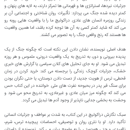
جزئیات نبردها، استراتژی ها و قهرمانی ها تمرکز دارند، به لایه های پنهان و
کمتر دیده شده جنگ می پردازد: تأثیرات روان شناختی و اجتماعی آن بر
زندگی روزمره انسان های عادی. دراکولیچ ما را با واقعیت هایی روبه رو
می کند که شاید کمتر کسی به آن ها توجه کرده باشد، اما همین واقعیت
ها هستند که رنج واقعی جنگ را به تصویر می کشند.
هدف اصلی نویسنده، نشان دادن این نکته است که چگونه جنگ از یک
پدیده بیرونی و دور، به تدریج به یک واقعیت درونی، ملموس و هر روزه
تبدیل می شود. او به جای تحلیل های کلان سیاسی یا گزارش های خبری
خشک، جزئیات کوچک زندگی را برجسته می کند: خرید کردن در زمان
قحطی، ترس از هویت جدید، از دست دادن دوستان، یا حتی نگران بودن
برای سنگ قبر پدر در بحبوحه نفرت های ملی. خواننده در این کتاب حس
می کند که چگونه مرز میان عادی و غیرعادی، به تدریج محو می شود و
وحشت به بخشی جدایی ناپذیر از وجود آدم ها تبدیل می گردد.
سبک نگارش دراکولیچ در این کتاب، به شدت بر عواطف و جزئیات انسانی
تأکید دارد. او با نثری روان و توصیفی، احساسات پیچیده ترس، شرم،
ناامیدی و حتی همدستی را به وضوح بیان می کند. نویسنده از داستان