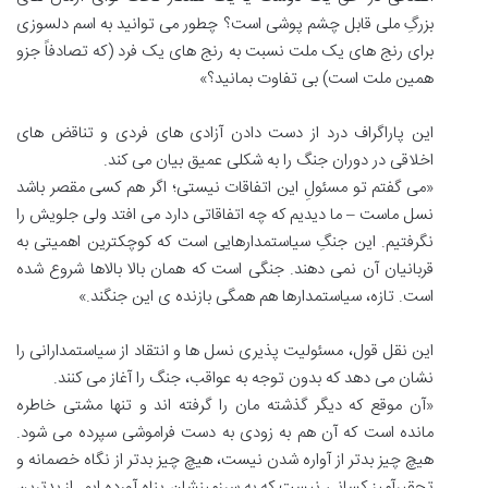
بزرگِ ملی قابل چشم پوشی است؟ چطور می توانید به اسم دلسوزی
برای رنج های یک ملت نسبت به رنج های یک فرد (که تصادفاً جزو
همین ملت است) بی تفاوت بمانید؟»
این پاراگراف درد از دست دادن آزادی های فردی و تناقض های
اخلاقی در دوران جنگ را به شکلی عمیق بیان می کند.
«می گفتم تو مسئولِ این اتفاقات نیستی؛ اگر هم کسی مقصر باشد
نسل ماست – ما دیدیم که چه اتفاقاتی دارد می افتد ولی جلویش را
نگرفتیم. این جنگِ سیاستمدارهایی است که کوچکترین اهمیتی به
قربانیان آن نمی دهند. جنگی است که همان بالا بالاها شروع شده
است. تازه، سیاستمدارها هم همگی بازنده ی این جنگند.»
این نقل قول، مسئولیت پذیری نسل ها و انتقاد از سیاستمدارانی را
نشان می دهد که بدون توجه به عواقب، جنگ را آغاز می کنند.
«آن موقع که دیگر گذشته مان را گرفته اند و تنها مشتی خاطره
مانده است که آن هم به زودی به دست فراموشی سپرده می شود.
هیچ چیز بدتر از آواره شدن نیست، هیچ چیز بدتر از نگاه خصمانه و
تحقیرآمیز کسانی نیست که به سرزمینشان پناه آورده ایم. از بدترین