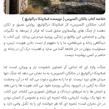
خلاصه کتاب بالکان اکسپرس ( نویسنده اسلاونکا دراکولیچ )
کتاب «بالکان اکسپرس» اثر اسلاونکا دراکولیچ، روایتی عمیق و تکان
دهنده از جنگ های یوگسلاوی سابق است که فراتر از نبردها، به تأثیرات
روانی و اجتماعی این وقایع بر زندگی روزمره مردم می پردازد. این کتاب با
دیدگاهی زنانه و غیرنظامی، ما را با مفهوم از دست دادن هویت، ترس، و
مسئولیت پنهان در دل فاجعه آشنا می سازد و اهمیت درک آن در زمانه ی
حاضر بر کسی پوشیده نیست.
جنگ، واژه ای که تداعی گر تصاویر خشونت بار و ویرانی است، اما
اسلاونکا دراکولیچ در «بالکان اکسپرس» به ما نشان می دهد که جنگ تنها
میدان های نبرد نیست. او ما را به سفری دعوت می کند که در آن، وحشت
جنگ به آرامی در تاروپود زندگی روزمره نفوذ می کند، هویت ها را می بلعد
و انسان ها را به مرزهای دردناک و غیرقابل تصوری می کشاند. این کتاب
نه تنها یک روایت تاریخی، بلکه تجربه ای زنده و ملموس از انسان بودن
در دل بحران است؛ تجربه ای که هر خواننده ای را به تأمل وامی دارد و