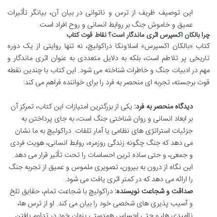
این توصیف ظریف از ترس و ناتوانی در بیان آن، بیانگر تأثیرات
عمیق و خاموش جنگ بر روابط انسانی و روح افراد است.
چرا بالکان اکسپرس اثری ماندگار است؟ نقاط قوت کتاب
کتاب «بالکان اکسپرس» اسلاونکا دراکولیچ، نه تنها روایتی از یک دوره
تاریخی پر تلاطم است، بلکه به دلایل متعددی به عنوان اثری ماندگار و
مهم در ادبیات جنگ و خاطرات شناخته می شود. این کتاب با چندین نقطه
قوت برجسته، تجربه ای منحصر به فرد را برای خواننده فراهم می کند:
دیدگاه منحصر به فرد:
یکی از بزرگترین امتیازات این کتاب، تمرکز آن
بر ابعاد انسانی و روان شناختی جنگ است، به جای پرداختن به
جزئیات استراتژی های نظامی یا آمار تلفات. دراکولیچ به ما نشان
می دهد که جنگ چگونه زندگی روزمره، روابط انسانی، هویت فردی
و جمعی، و حتی ساده ترین احساسات را تحت تأثیر قرار می دهد.
این نگاه از درون به بیرون، تصویری ملموس و عمیق از تجربه جنگ
را ارائه می دهد که در کمتر اثری یافت می شود.
صداقت و شجاعت نویسنده:
دراکولیچ با شجاعت تمام، حقایق تلخ
و آسیب پذیری های شخصی خود را بیان می کند. او از ترس ها،
ناامیدی ها، و حتی احساس همدستی پنهان خود در تداوم یافتن