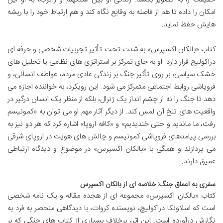
امکان را داده تا هم از فاصله به وقایع نگاه کند و هم ارتباط خود را با ریشه
هایش حفظ نماید.
کتاب «بالکان اکسپرس» به شدت تحت تأثیر تجربیات شخصی و حرفه ای
دراکولیچ قرار دارد. او به جای تمرکز بر استراتژی های نظامی یا تحلیل های
خشک سیاسی، بر روی تأثیر جنگ بر زندگی عادی مردم، عواطف انسانی، و
فروپاشی روابط اجتماعی متمرکز می شود. این رویکرد، به خواننده اجازه می
دهد تا جنگ را نه از چشم انداز یک ژنرال، بلکه از منظر یک انسان درگیر در
واقعیت های تلخ آن لمس کند. از دیگر آثار مهم او می توان به «کمونیسم
رفت، ما ماندیم و حتی خندیدیم» و «کافه اروپا» اشاره کرد که هر دو نیز به
بررسی پیامدهای فروپاشی کمونیسم و چالش های هویت در اروپای شرقی
می پردازند و همگی با «بالکان اکسپرس» در موضوع و دیدگاه ارتباطی
عمیق دارند.
سفری به اعماق جنگ: خلاصه ای از بالکان اکسپرس
کتاب «بالکان اکسپرس» مجموعه ای از هجده مقاله و یک نامه شخصی
است که اسلاونکا دراکولیچ، نویسنده کروات، با دیدگاهی منحصر به فرد به
نگارش درآورده است. این اثر، برخلاف بسیاری از کتاب های جنگی که بر