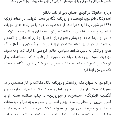
حس همراهی عمیقی را با مردمان درگیر در این مصیبت ایجاد می کند.
درباره اسلاونکا دراکولیچ: صدای زنی از قلب بالکان
اسلاونکا دراکولیچ، نویسنده و روزنامه نگار برجسته کروات، در چهارم ژوئیه
۱۹۴۹ در شهر رییکا به دنیا آمد. او تحصیلات خود را در رشته های ادبیات
تطبیقی و جامعه شناسی در دانشگاه زاگرب به پایان رساند. همین ترکیب
دانش و دیدگاه، به او بینشی عمیق برای تحلیل وقایع اجتماعی و انسانی
بخشید. او در اوایل دهه ۱۹۹۰، در اوج فروپاشی یوگسلاوی و آغاز جنگ
های ویرانگر، به دلیل شرایط سیاسی حاکم، کرواسی را ترک کرد و به سوئد
مهاجرت نمود. این تجربه مهاجرت و دوری از وطن، در کنار مشاهدات او از
نزدیک از تحولات منطقه، نقش بسزایی در شکل گیری نگاه و سبک
نگارش وی ایفا کرد.
دراکولیچ به عنوان یک روشنفکر و روزنامه نگار، مقالات و آثار متعددی را در
نشریات معتبر اروپایی و بین المللی مانند «لا استامپا»، «فرانکفورتر
آلگماینه زایتونگ»، «نیشن»، و «یوروزین» به چاپ رسانده است. او با
قلمی تیزبین و تحلیلی، اما با زبانی انسانی و ملموس، به سراغ موضوعات
حساس و پیچیده می رود و همواره تلاش می کند لایه های پنهان
حقیقت را به تصویر بکشد. زندگی او بین استکهلم و زاگرب، به او این