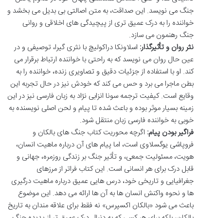
جنگ می نویسد. این صداقت، به متن اصالتی بی بدیل می بخشد و
خواننده را به درک عمیق تری از پیچیدگی های اخلاقی و روانی
جنگ رهنمون می سازد.
نثر روان و تأثیرگذار:
اسلاونکا دراکولیچ با نثری گیرا، توصیفی و در
عین حال روان می نویسد که به راحتی با خواننده ارتباط برقرار می
کند. او با استفاده از جزئیات دقیق و تصاویری زنده، خواننده را به
بطن ماجرا می برد و حس می کند که خودش نیز در حال تجربه این
وقایع است. کیفیت ترجمه سونا انزابی نژاد به زبان فارسی نیز در این
زمینه بسیار موثر بوده و باعث شده تا پیام و لحن اصلی نویسنده به
خوبی به خواننده فارسی زبان منتقل شود.
فراگیر بودن پیام:
اگرچه محوریت کتاب جنگ های بالکان و
فروپاشی یوگسلاوی است، اما پیام های آن درباره ماهیت انسان،
هویت، مسئولیت جمعی، و تأثیر جنگ بر زندگی روزمره، جهانی و
قابل درک برای هر انسانی است. این کتاب فراتر از مرزهای
جغرافیایی و تاریخی خود، درس هایی عمیق درباره ماهیت درگیری
ها و نحوه واکنش انسان ها به آن ها ارائه می دهد. این موضوع
باعث می شود «بالکان اکسپرس» نه فقط برای علاقه مندان به تاریخ
بالکان، بلکه برای هر کسی که به دنبال درک عمیق تر از پدیده جنگ