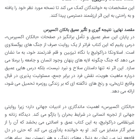
این مشخصات به خوانندگان کمک می کند تا نسخه مورد نظر خود را یافته
و به راحتی به این اثر ارزشمند دسترسی پیدا کنند.
مقصد نهایی: نتیجه گیری و تأثیر عمیق بالکان اکسپرس
در پایان این سفر عمیق و تأمل برانگیز در صفحات «بالکان اکسپرس»،
درمی یابیم که این کتاب فراتر از یک روایت صرف از جنگ های یوگسلاوی
است. اسلاونکا دراکولیچ با نگاه تیزبین و قلم قدرتمند خود، به ما نشان
می دهد که جنگ چگونه لایه های پنهان وجود انسان و جامعه را برملا می
سازد. این اثر نه تنها داستان سلاح و نبرد نیست، بلکه درس هایی عمیق
درباره ماهیت هویت، نقش فرد در برابر جمع، مسئولیت پذیری در قبال
وقایع تاریخی، و رنج های ناگفته ای که بر زندگی روزمره تحمیل می شود،
ارائه می دهد.
«بالکان اکسپرس» اهمیت ماندگاری در ادبیات جهانی دارد؛ زیرا روایتی
جهانی از تجربه انسانی در شرایط بحران را بازگو می کند. دیدگاه زنانه و
غیرنظامی دراکولیچ، به این کتاب عمق و اصالتی می بخشد که آن را از
سایر آثار متمایز می کند. او به خواننده یادآوری می کند که حتی در دل
فاجعه نیز می توان به دنبال معنای زندگی و هنر زیستن بود. پیام های