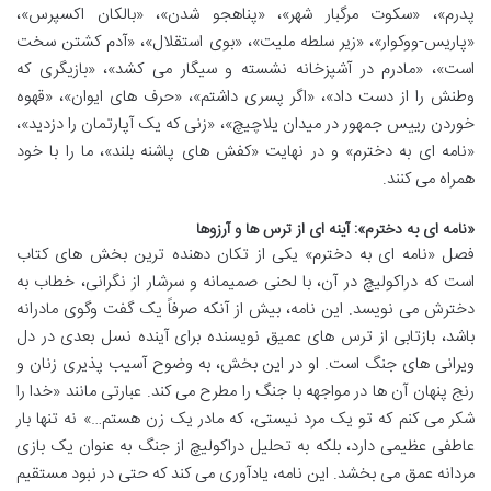
پدرم»، «سکوت مرگبار شهر»، «پناهجو شدن»، «بالکان اکسپرس»،
«پاریس-ووکوار»، «زیر سلطه ملیت»، «بوی استقلال»، «آدم کشتن سخت
است»، «مادرم در آشپزخانه نشسته و سیگار می کشد»، «بازیگری که
وطنش را از دست داد»، «اگر پسری داشتم»، «حرف های ایوان»، «قهوه
خوردن رییس جمهور در میدان یلاچیچ»، «زنی که یک آپارتمان را دزدید»،
«نامه ای به دخترم» و در نهایت «کفش های پاشنه بلند»، ما را با خود
همراه می کنند.
«نامه ای به دخترم»: آینه ای از ترس ها و آرزوها
فصل «نامه ای به دخترم» یکی از تکان دهنده ترین بخش های کتاب
است که دراکولیچ در آن، با لحنی صمیمانه و سرشار از نگرانی، خطاب به
دخترش می نویسد. این نامه، بیش از آنکه صرفاً یک گفت وگوی مادرانه
باشد، بازتابی از ترس های عمیق نویسنده برای آینده نسل بعدی در دل
ویرانی های جنگ است. او در این بخش، به وضوح آسیب پذیری زنان و
رنج پنهان آن ها در مواجهه با جنگ را مطرح می کند. عبارتی مانند «خدا را
شکر می کنم که تو یک مرد نیستی، که مادر یک زن هستم…» نه تنها بار
عاطفی عظیمی دارد، بلکه به تحلیل دراکولیچ از جنگ به عنوان یک بازی
مردانه عمق می بخشد. این نامه، یادآوری می کند که حتی در نبود مستقیم