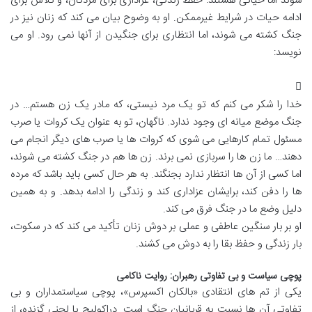
شوند اما حیاتی هستند: حفظ زندگی، عزاداری برای مردگان، و تلاش برای
ادامه حیات در شرایط غیرممکن. او به وضوح بیان می کند که زنان نیز در
جنگ کشته می شوند، اما انتظاری برای جنگیدن از آنها نمی رود. او می
نویسد:
خدا را شکر می کنم که تو یک مرد نیستی، که مادر یک زن هستم… در
جنگ موضع میانه ای وجود ندارد. ناگهان، تو به عنوان یک کروات یا صرب
مسئول تمام کارهایی می شوی که کروات ها یا صرب های دیگر انجام می
دهند… ما زن ها را سربازی نمی برند. زن ها هم در جنگ کشته می شوند،
اما کسی از آن ها انتظار ندارد بجنگند. به هر حال کسی باید باشد که مرده
ها را دفن کند، برایشان عزاداری کند و زندگی را ادامه بدهد. و به همین
دلیل وضع ما در جنگ فرق می کند.
او بر بار سنگین عاطفی و عملی بر دوش زنان تأکید می کند که در سکوت،
بار زندگی و حفظ بقا را به دوش می کشند.
پوچی سیاست و بی تفاوتی رهبران: روایت ناکامی
یکی از تم های انتقادی «بالکان اکسپرس»، پوچی سیاستمداران و بی
تفاوتی آن ها نسبت به قربانیان جنگ است. دراکولیچ با لحنی گزنده، از