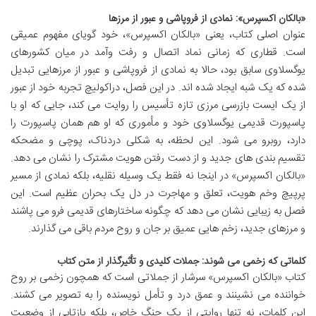
«بالکان اکسپرس»: نمادی از فروپاشی و عبور از مرزها
عنوان اصلی کتاب، یعنی «بالکان اکسپرس»، خود گویای مفهوم عمیقی
است. قطاری که زمانی نماد اتصال و رفت وآمد در میان کشورهای
یوگسلاوی سابق بود، حالا به نمادی از فروپاشی و عبور از مرزهایی تبدیل
شده که یک شبه ایجاد شده اند. در این فصل، دراکولیچ تجربه خود از عبور
از یک ایست بازرسی مرزی تازه تأسیس را روایت می کند، جایی که او با
پاسپورت قدیمی یوگسلاوی خود و مأموری که او هم همان پاسپورت را
دارد، روبرو می شود. این لحظه، به شکلی دردناک، پوچی و مضحکه
تقسیم بندی های جدید و از دست رفتن هویت مشترک را نشان می دهد.
«بالکان اکسپرس» در اینجا نه فقط یک وسیله نقلیه، بلکه نمادی از مسیر
پرپیچ وخم هویت، تعلق و مهاجرت در دل یک بحران عظیم است. این
فصل به زیبایی نشان می دهد که چگونه ساختارهای قدیمی فرو می پاشند
و مرزهای جدید، زخم هایی عمیق بر جان و روح مردم باقی می گذارند.
کلماتی که زخمی می شوند: جملات کلیدی و تأثیرگذار از متن کتاب
کتاب «بالکان اکسپرس» سرشار از جملاتی است که همچون زخمی بر روح
خواننده می نشینند و عمق درد و تأمل نویسنده را به تصویر می کشند.
این کلمات، نه تنها روایتی از یک جنگ خاص، بلکه بازتابی از وضعیت