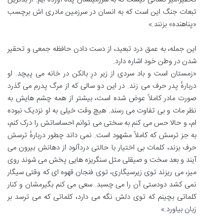
تبعات جنگ این است که به انسان در سرزمین مادری اش برچسب
«پناهنده» بزنند.»
این جمله، به عمق درد تبعید، از دست دادن حافظه جمعی و تحقیر
شدن در وطن خود اشاره دارد.
«زمستان است و باد سردی از زیر درِ بالکن در خانه می پیچد. او
دربارهٔ پدر حرف می زند. در این دو سالی که از مرگ پدرم می گذرد
صورت مادر کاملاً عوض شده است، بیشتر از همه چشم هایش به
نظر مات و بی تفاوت می رسند. هیچ وقت خیلی به او نزدیک نبوده
ام، و حالا حس می کنم به سختی می توانم احساساتش را درک کنم،
به جز ترسش که کاملاً مشهود است. نمی داند چطور دربارهٔ ترسش
حرف بزند، کلمات بی اختیار با حالتی دردآلود از دهانش بیرون می
آیند و بعد سخت و صیقلی مثل سنگریزه هایی پخش می شوند روی
میز، می ریزند توی زیرسیگاری، توی فنجان قهوه ای که وقتی سیگار
نمی کشد دودستی آن را می چسبد. سعی می کنم بگیرمشان و کنار
کلماتی بچینم که توی دلش نگه می دارد، کلماتی که می ترسد بر
زبان بیاورد.»