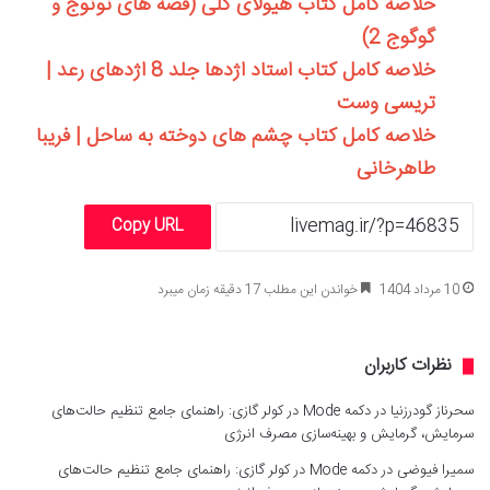
خلاصه کامل کتاب هیولای گلی (قصه های نونوج و
گوگوج 2)
خلاصه کامل کتاب استاد اژدها جلد 8 اژدهای رعد |
تریسی وست
خلاصه کامل کتاب چشم های دوخته به ساحل | فریبا
طاهرخانی
Copy URL
10 مرداد 1404
خواندن این مطلب 17 دقیقه زمان میبرد
نظرات کاربران
سحرناز گودرزنیا
در
دکمه Mode در کولر گازی: راهنمای جامع تنظیم حالت‌های
سرمایش، گرمایش و بهینه‌سازی مصرف انرژی
سمیرا فیوضی
در
دکمه Mode در کولر گازی: راهنمای جامع تنظیم حالت‌های