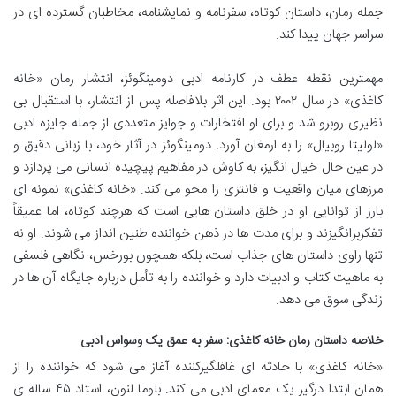
جمله رمان، داستان کوتاه، سفرنامه و نمایشنامه، مخاطبان گسترده ای در
سراسر جهان پیدا کند.
مهمترین نقطه عطف در کارنامه ادبی دومینگوئز، انتشار رمان «خانه
کاغذی» در سال ۲۰۰۲ بود. این اثر بلافاصله پس از انتشار، با استقبال بی
نظیری روبرو شد و برای او افتخارات و جوایز متعددی از جمله جایزه ادبی
«لولیتا روبیال» را به ارمغان آورد. دومینگوئز در آثار خود، با زبانی دقیق و
در عین حال خیال انگیز، به کاوش در مفاهیم پیچیده انسانی می پردازد و
مرزهای میان واقعیت و فانتزی را محو می کند. «خانه کاغذی» نمونه ای
بارز از توانایی او در خلق داستان هایی است که هرچند کوتاه، اما عمیقاً
تفکربرانگیزند و برای مدت ها در ذهن خواننده طنین انداز می شوند. او نه
تنها راوی داستان های جذاب است، بلکه همچون بورخس، نگاهی فلسفی
به ماهیت کتاب و ادبیات دارد و خواننده را به تأمل درباره جایگاه آن ها در
زندگی سوق می دهد.
خلاصه داستان رمان خانه کاغذی: سفر به عمق یک وسواس ادبی
«خانه کاغذی» با حادثه ای غافلگیرکننده آغاز می شود که خواننده را از
همان ابتدا درگیر یک معمای ادبی می کند. بلوما لنون، استاد ۴۵ ساله ی