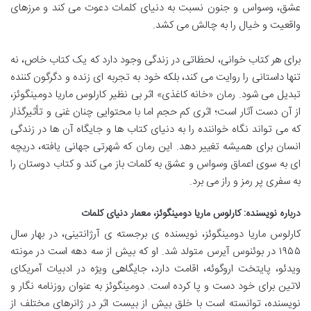
عشق، وسواس و جنون نسبت به دنیای کلمات دعوت می کند و مرزهای
واقعیت و خیال را به چالش می کشد.
برای هر کتاب خوانی، لحظاتی در زندگی وجود دارد که یک کتاب خاص، نه
تنها داستانی را روایت می کند، بلکه خود به تجربه ای زنده و دگرگون کننده
تبدیل می شود. رمان «خانه کاغذی» اثر بی نظیر کارلوس ماریا دومینگوئز،
از آن دست آثار است؛ اثری کم حجم اما با محتوایی چنان غنی و تأثیرگذار
که می تواند نگاه خواننده را به دنیای کتاب ها و جایگاه آن ها در زندگی
انسان برای همیشه تغییر دهد. این رمان که شهرتی جهانی یافته، دریچه
ای به سوی اعماق وسواس و عشق به کلمات باز می کند و کتاب دوستان را
به سفری پر رمز و راز می برد.
درباره نویسنده: کارلوس ماریا دومینگوئز، معمار دنیای کلمات
کارلوس ماریا دومینگوئز، نویسنده ی برجسته ی آرژانتینی، در بهار سال
۱۹۵۵ در بوئنوس آیرس متولد شد. او که بیش از سه دهه است در مونته
ویدئو، پایتخت اروگوئه، اقامت دارد، جایگاهی ویژه در ادبیات آمریکای
لاتین برای خود دست و پا کرده است. دومینگوئز به عنوان روزنامه نگار و
نویسنده، توانسته است با خلق بیش از بیست اثر در ژانرهای مختلف از