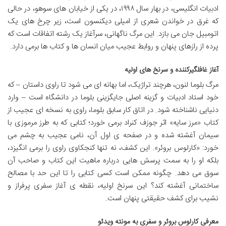
ادبیات انگلیسی، در بهار سال ۱۹۹۸، در یکی از خیابان های سوهو، در حالی
که غرق در خواندن شعری از امیلی دیکنسون است، زیر چرخ های یک
اتومبیل جان می بازد. این مرگ ناگهانی، سرآغاز یک رشته اتفاقات است که
پرده از رازهای پنهان و روابط عجیب میان انسان ها و کتاب ها برمی دارد.
آغاز غافلگیرکننده و سرنخ های اولیه
مرگ بلوما لنون، هرچند تراژیک، اما بهانه ای می شود تا راوی داستان – که
خود استاد ادبیات و گزینه اصلی جایگزینی بلوما در دانشگاه است – وارد
دنیایی ناشناخته شود. در اتاق کار سابق بلوما، راوی به نسخه ای عجیب از
کتاب «مرز سایه» اثر جوزف کنراد برمی خورد؛ کتابی که به طرز مرموزی با
سیمان آغشته شده و در صفحه ی اول آن، نامی عجیب به چشم می
خورد: «کارلوس بروئر». این کشف، نه تنها کنجکاوی راوی را برمی انگیزد،
بلکه او را به سمت پرسش هایی درباره ماهیت این کتاب و صاحب آن
سوق می دهد. چگونه ممکن است کسی کتابی را تا این حد با مصالح
ساختمانی آغشته کند؟ این سرنخ اولیه، نقطه ی آغاز سفری پرفراز و
نشیب برای کشف حقیقتی پنهان است.
معرفی کارلوس بروئر و سفری به مونته ویدئو