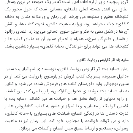
اثری پیچیده و پر از ارجاعات ادبی است که در یک صومعه در قرون وسطی
اتفاق می افتد. هسته اصلی داستان، معمایی است که حول محور یک
کتابخانه عظیم و ممنوعه می چرخد. این رمان برای علاقه مندان به «خانه
کاغذی» جذاب خواهد بود، زیرا به ماهیت دانش، قدرت کتاب ها، و نقش
آن ها در شکل دهی به فکر و حتی جنون انسانی می پردازد. فضای رازآلود
و فلسفی «نام گل سرخ»، همراه با احترام عمیق آن به دنیای کتاب ها و
کتابخانه ها، می تواند برای خوانندگان «خانه کاغذی» بسیار دلنشین باشد.
سایه باد اثر کارلوس روئیث ثافون
رمان «سایه باد» اثر کارلوس روئیث ثافون، نویسنده ی اسپانیایی، داستان
«دانیل سمپره»، پسر یک کتاب فروش در بارسلون را روایت می کند. او در
سنین نوجوانی وارد «گورستان کتاب های فراموش شده» می شود و کتابی
به نام «سایه باد» نوشته ی «خولین کاراکس» را پیدا می کند. این کشف،
او را به دنیایی از رازها، عشق ها، و خیانت ها می کشاند. «سایه باد» با
فضایی گوتیک و معمایی، و با تمرکز بر عشق به کتاب، کتابفروشی ها، و
قدرت داستان ها در زندگی انسان، شباهت های بسیاری با «خانه کاغذی»
دارد و می تواند خواننده را مجذوب خود کند. این رمان نیز به ماهیت
وسواس، جستجو و ارتباط عمیق میان انسان و کلمات می پردازد.