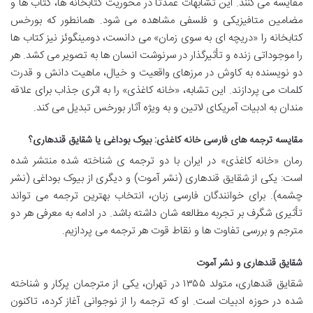
مقایسه می کنند. این تشابهات عمدتاً در محوریت کتابخانه ها، کتاب ها و
مضامین متافیزیکی و فلسفی مشاهده می شود. همانطور که بورخس
کتابخانه را «دریچه ای به سوی زمان» می دانست، دومینگوئز نیز کتاب ها
را موجوداتی زنده و تأثیرگذار در سرنوشت انسان ها به تصویر می کشد. هر
دو نویسنده به کاوش در مرزهای واقعیت و خیال، ماهیت دانش و قدرت
کلمات می پردازند. این تشابه، «خانه کاغذی» را به اثری جذاب برای علاقه
مندان به ادبیات آمریکای لاتین و به ویژه آثار بورخس تبدیل می کند.
مقایسه ترجمه های فارسی خانه کاغذی: بیوک بوداغی یا شقایق قندهاری؟
رمان «خانه کاغذی» در ایران با دو ترجمه ی شناخته شده منتشر شده
است: یکی از شقایق قندهاری (نشر آموت) و دیگری از بیوک بوداغی (نشر
چشمه). برای خوانندگان فارسی زبان، انتخاب بهترین ترجمه می تواند
تأثیری شگرف بر تجربه مطالعه شان داشته باشد. در ادامه به معرفی هر دو
مترجم و بررسی تفاوت ها و نقاط قوت هر ترجمه می پردازیم.
شقایق قندهاری و نشر آموت
شقایق قندهاری، متولد ۱۳۵۵ در تهران، یکی از مترجمان پرکار و شناخته
شده در حوزه ادبیات است. او که ترجمه را از نوجوانی آغاز کرده، تاکنون