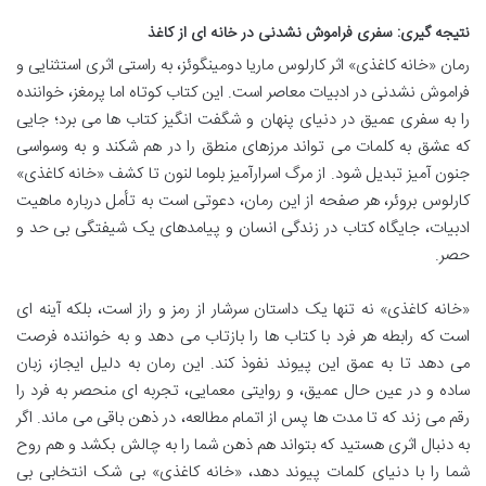
نتیجه گیری: سفری فراموش نشدنی در خانه ای از کاغذ
رمان «خانه کاغذی» اثر کارلوس ماریا دومینگوئز، به راستی اثری استثنایی و
فراموش نشدنی در ادبیات معاصر است. این کتاب کوتاه اما پرمغز، خواننده
را به سفری عمیق در دنیای پنهان و شگفت انگیز کتاب ها می برد؛ جایی
که عشق به کلمات می تواند مرزهای منطق را در هم شکند و به وسواسی
جنون آمیز تبدیل شود. از مرگ اسرارآمیز بلوما لنون تا کشف «خانه کاغذی»
کارلوس بروئر، هر صفحه از این رمان، دعوتی است به تأمل درباره ماهیت
ادبیات، جایگاه کتاب در زندگی انسان و پیامدهای یک شیفتگی بی حد و
حصر.
«خانه کاغذی» نه تنها یک داستان سرشار از رمز و راز است، بلکه آینه ای
است که رابطه هر فرد با کتاب ها را بازتاب می دهد و به خواننده فرصت
می دهد تا به عمق این پیوند نفوذ کند. این رمان به دلیل ایجاز، زبان
ساده و در عین حال عمیق، و روایتی معمایی، تجربه ای منحصر به فرد را
رقم می زند که تا مدت ها پس از اتمام مطالعه، در ذهن باقی می ماند. اگر
به دنبال اثری هستید که بتواند هم ذهن شما را به چالش بکشد و هم روح
شما را با دنیای کلمات پیوند دهد، «خانه کاغذی» بی شک انتخابی بی