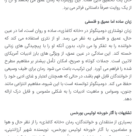
حال یک تحقیق ادبی است. این رویکرد، به رمان عمق می بخشد و آن را
از یک روایت صرفاً داستانی فراتر می برد.
زبان ساده اما عمیق و فلسفی
زبان نوشتاری دومینگوئز در «خانه کاغذی»، ساده و روان است، اما در عین
حال، عمیق و فلسفی به نظر می رسد. او از نثری استفاده می کند که
خواننده را به تفکر وا می دارد، بدون آنکه او را با پیچیدگی های زبانی
خسته کند. این سادگی در عین عمق، از ویژگی های بارز ادبیات آمریکای
لاتین است. جملات کوتاه و صریح، امکان تأمل بیشتر بر مفاهیم مطرح
شده را فراهم می آورد. این ترکیب، باعث می شود رمان برای طیف وسیعی
از خوانندگان قابل فهم باشد، در حالی که همچنان اعتبار و غنای ادبی خود را
حفظ می کند. دومینگوئز توانسته است با این شیوه، مفاهیم انتزاعی مانند
جنون، وسواس و ماهیت ادبیات را به شکلی ملموس و قابل درک ارائه
دهد.
تشابهات با آثار خورخه لوئیس بورخس
بسیاری از منتقدان و خوانندگان، رمان «خانه کاغذی» را از نظر حال و هوا
و مضامین، با آثار خورخه لوئیس بورخس، نویسنده شهیر آرژانتینی،