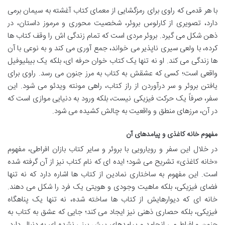
با هر قدمی که راوی برای رمزگشایی از معمای کتاب آغشته به سیمان برمی
دارد، تصویری از کارلوس بروئر، شخصیت محوری و مرموز داستان، در
ذهن شکل می گیرد. بروئر مردی است که تمام زندگی اش را وقف کتاب ها
کرده، با ولعی سیری ناپذیر می خواند، جمع آوری می کند و به نوعی با آن
ها زندگی می کند. او نه تنها یک کتاب خوان حرفه ای، بلکه یک بیبلیوفیل
واقعی است؛ کسی که عشقش به کتاب به مرز جنون می رسد. راوی برای
یافتن بروئر و سر درآوردن از راز کتاب، راهی مونته ویدئو می شود. این
سفر، صرفاً یک حرکت فیزیکی نیست، بلکه ورود به دنیایی موازی است که
در آن، مرزهای منطق و واقعیت به چالش کشیده می شود.
مفهوم خانه کاغذی و پیامدهای آن
در خلال این سفر و رویارویی با بروئر و سایر کتاب بازان افراطی، مفهوم
«خانه کاغذی» تشریح می شود؛ ایده ای که نام کتاب نیز از آن گرفته شده
است. این مفهوم به ساختاری نمادین از کتاب ها اشاره دارد که نه تنها
فضای فیزیکی، بلکه ماهیت وجودی و هویتی یک فرد را شکل می دهند.
خانه ای که دیوارهایش از کتاب ها ساخته شده، نه تنها یک پناهگاه
فیزیکی، بلکه حصاری ذهنی نیز ایجاد می کند؛ جایی که عشق به کتاب به
جنون و افراط می انجامد و پیامدهای پیش بینی نشده ای به دنبال دارد.