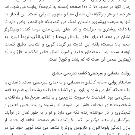
رمان تنها در حدود ۷۰ تا ۱۰۰ صفحه (بسته به ترجمه) روایت می شود، اما
هر جمله و هر پاراگراف آن حامل معنا و مفهوم عمیقی است. این ایجاز، نه
تنها به سرعت پیشروی داستان کمک می کند، بلکه خواننده را وامی دارد تا
با دقت بیشتری به جزئیات و لایه های پنهان متن توجه کند. دومینگوئز
نشان می دهد که برای خلق یک اثر پرمعنا و تفکربرانگیز، لزوماً نیازی به
حجم بالا نیست؛ بلکه این قدرت در گزیده گویی و انتخاب دقیق کلمات
نهفته است. رمان، مصداق حقیقی ضرب المثل «خیر الکلام ما قَلّ و دَلَّ»
(بهترین سخن آن است که کم باشد و گویا) است.
روایت معمایی و غیرخطی: کشف تدریجی حقایق
ساختار روایی «خانه کاغذی»، معمایی و تا حدی غیرخطی است. داستان با
یک حادثه آغاز می شود و راوی برای کشف حقیقت پشت آن، قدم به قدم
پیش می رود. اطلاعات به صورت تدریجی و با کشف سرنخ ها و ملاقات با
شخصیت های مختلف فاش می شوند. این شیوه روایت، حس تعلیق و
کنجکاوی را در خواننده زنده نگه می دارد و او را به طور فعال در فرآیند
رمزگشایی از معما درگیر می کند. خواننده با هر صفحه، قطعه ای جدید از
پازل زندگی بلوما لنون و کارلوس بروئر را کشف می کند، گویی خود نیز در