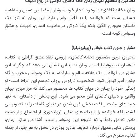
مضامین و مفاهیم کلیدی رمان خانه کاغذی: کاوشی در روح ادبیات
رمان «خانه کاغذی» با وجود ایجاز خود، سرشار از مضامین عمیق و مفاهیم
فلسفی است که خواننده را به تأمل وامی دارد. این رمان نه تنها یک
داستان هیجان انگیز، بلکه یک کاوش در ماهیت انسان، ادبیات و عشق
وسواس گونه است.
عشق و جنون کتاب خوانی (بیبلیوفیلیا)
محوری ترین مضمون «خانه کاغذی»، بررسی ابعاد عشق افراطی به کتاب،
یا همان بیبلیوفیلیا است. رمان به زیبایی نشان می دهد که چگونه این
عشق می تواند از یک علاقه سالم و سازنده، به یک وسواس مخرب و گاه
جنون آمیز تبدیل شود. شخصیت کارلوس بروئر، تجسم این افراط است؛ او
زندگی خود را چنان در میان کتاب ها محصور می کند که مرز میان جهان
واقعی و دنیای کاغذی اش محو می شود. این بخش از داستان، نه تنها
جنبه های مثبت و لذت بخش غرق شدن در دنیای کلمات را به تصویر می
کشد، بلکه خواننده را با پیامدهای منفی انزوا، دوری از اجتماع و از دست
دادن تعادل زندگی، که نتیجه این وسواس است، آشنا می سازد. رمان،
پرسش هایی عمیق درباره تعریف عادی بودن در عشق به هر چیز، از جمله
کتاب، مطرح می کند.