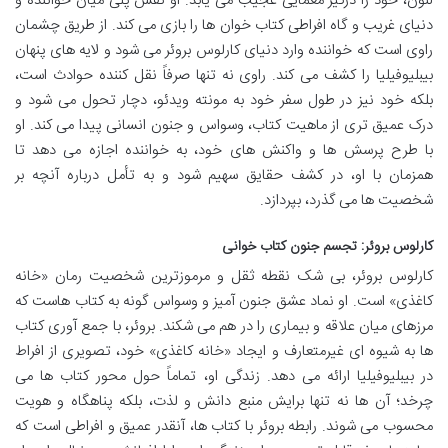
لنون، خود را درگیر معمایی عجیب می یابد. او نقش پلی میان خواننده و
دنیای غریب و گاه افراطی کتاب خوان ها را بازی می کند. از طریق چشمان
راوی است که خواننده وارد دنیای کارلوس بروئر می شود و لایه های پنهان
بیبلیوفیلیا را کشف می کند. راوی نه تنها صرفاً نقل کننده حوادث است،
بلکه خود نیز در طول سفر خود به مونته ویدئو، دچار تحول می شود و
درک عمیق تری از ماهیت کتاب، وسواس و جنون انسانی پیدا می کند. او
با طرح پرسش ها و واکنش های خود، به خواننده اجازه می دهد تا
همزمان با او، در کشف حقایق سهیم شود و به تأمل درباره آنچه بر
شخصیت ها می گذرد، بپردازد.
کارلوس بروئر: تجسم جنون کتاب خوانی
کارلوس بروئر، بی شک نقطه ثقل و مرموزترین شخصیت رمان «خانه
کاغذی» است. او نماد عشق جنون آمیز و وسواس گونه به کتاب هاست که
مرزهای میان علاقه و بیماری را در هم می شکند. بروئر، با جمع آوری کتاب
ها به شیوه ای غیرمتعارف و ایجاد «خانه کاغذی» خود، تصویری از افراط
در بیبلیوفیلیا ارائه می دهد. زندگی او، تماماً حول محور کتاب ها می
چرخد؛ آن ها نه تنها برایش منبع دانش و لذت، بلکه پناهگاه و هویت
محسوب می شوند. رابطه بروئر با کتاب ها، آنقدر عمیق و افراطی است که