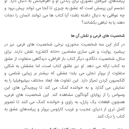
پیامدهای غیرقابل تصوری برای زندگی او و اطرافیانش به دنبال دارد. او
تجسم این پرسش است که عشق به چیزی تا کجا می تواند پیش برود و
چه عواقبی به دنبال داشته باشد؛ آیا کتاب ها می توانند انسان را نجات
دهند یا به تباهی بکشانند؟
شخصیت های فرعی و نقش آن ها
در کنار این سه شخصیت محوری، برخی شخصیت های فرعی نیز در
پیشبرد روایت و غنی سازی مضامین «خانه کاغذی» نقش دارند. برای
مثال، شخصیت دلگادو، دیگر کتاب باز افراطی، دیدگاهی متفاوت از عشق
به کتاب ارائه می دهد. او نیز عاشق کتاب است، اما عشقش به شکلی
متفاوت از بروئر تجلی می یابد؛ عشقی که بیشتر بر زیبایی شناسی و
کلکسیون کردن تمرکز دارد. این تفاوت ها، ابعاد مختلف بیبلیوفیلیا را به
نمایش می گذارد و به خواننده کمک می کند تا پیچیدگی های این
وسواس را از زوایای گوناگون مشاهده کند. این شخصیت های فرعی،
همچون قطعات یک پازل، به راوی و خواننده کمک می کنند تا تصویر
کامل تری از دنیای عجیب و غریب کارلوس بروئر و پیامدهای عشق به
کتاب را درک کنند.