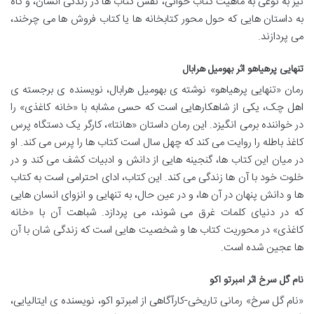
نیز به نوعی به ماهیت کتاب خوانی، نقش کتاب ها در زندگی انسان، و گاه
به داستان هایی که حول محور کتابخانه ها یا کتاب فروش ها می چرخند،
می پردازند.
تنهایی پرهیاهو اثر بهومیل هرابال
رمان «تنهایی پرهیاهو» نوشته ی بهومیل هرابال، نویسنده ی برجسته ی
اهل چک، یکی از شاهکارهایی است که حسی مشابه با «خانه کاغذی» را
در خواننده برمی انگیزد. این رمان داستان «هانتا»، کارگر یک دستگاه پرس
کاغذ باطله را روایت می کند که چهل سال است کتاب ها را پرس می کند. او
در میان این کتاب ها، گنجینه هایی از دانش و ادبیات کشف می کند و در
خلوت خود با آن ها زندگی می کند. این کتاب، ادای احترامی است به کتاب
ها و دانش پنهان در آن ها، و در عین حال، به تنهایی و انزوای انسان هایی
که در دنیای کلمات غرق می شوند، می پردازد. شباهت آن با «خانه
کاغذی» در محوریت کتاب ها و شخصیت هایی است که زندگی شان با آن
ها عجین شده است.
نام گل سرخ اثر امبرتو اکو
«نام گل سرخ» رمانی تاریخی-کارآگاهی از امبرتو اکو، نویسنده ی ایتالیایی،