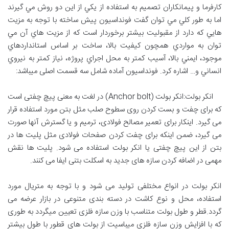
کارفرما و پيمانکاران تصميم به استفاده از يکي از اين دو روش مي گيرند
اما به طور کلي مي توان گفت فونداسيون پيش ساخته با توجه به مزيت
هايي که دارد از مقبوليت بيشتر برخوردار است که از مزيت هاي آن مي
توان به مواردي همچون کيفيت بالا، ساخت بر اساس استانداردهاي
موجود، ايمني بالا، آسيب کمتر به محل اجراي پروژه، نياز کمتر به نيروي
انساني و… اشاره کرد. فونداسیون آماده شامل سه قسمت اصلی میباشد:
انکر بولت:انکر بولت (Anchor bolt) در لغت به معنی پیچ چفتی است
که برای چفت و بست کردن روی سطوح صلب مثل بتن مورد استفاده قرار
می‌ گیرد. اینکار برای تعمیر مصالح فولادی، ترمیم و یا گسترش آنها صورت
می ‌گیرد، ضمن اینکه برای چفت کردن صفحات فولادی مثل پلیت ‌ها در
بتن از این پیچ چفتی یا انکر بولت استفاده می ‌شود. پلیت ‌ها نقش
مهمی در اضافه کردن سازه‌ های جدید به اسکلت بتنی ایفا می ‌کنند.
انکر بولت در انواع مختلفی تولید می ‌شود و با توجه به متریال مورد
استفاده، محل و نوع کاشت در دسته ‌بندی متنوعی در بازار عرضه می
‌گردد.قطر و طول بولت متناسب با وزن سازه فلزی تعیین میگردد به طوری
که با افزایش وزن سازه فلزی میباسیت از بولت های قطور با طول بیشتر