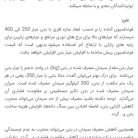
تولیدکنندگان معتبر و با سابقه میباشد.
بتن:
فونداسیون آماده را بر حسب ابعاد سازه فلزی با بتن عیار 250 الی 400
میسازند که عیارهای بالا برای برج های نوری مرتفع و عیارهای پایین برای
پایه های پارکی با ارتفاع کم استفاده میشود.بدیهی است که قیمت
فونداسیون پیش ساخته با افزایش عیار بتن افزایش خواهد یافت.
عیار بتن:مقدار سیمان مصرف شده در بتن (kg)، در واحد حجم را عیار بتن
می‌نامند. برای درک بهتر می‌توان گفت، مثلا بتنی با عیار 350، یعنی در هر
یک متر مکعب از بتن، 350 کیلوگرم سیمان مصرف شده است. میزان
سیمان مصرف شده در بتن تاثیر مستقیمی بر مقاومت فشاری آن
می‌گذارد. توجه داشته باشید مصرف بیش از حد سیمان می‌تواند منجرب
کاهش کارایی بتن، فاصله افتادن بین سنگ دانه‌ها، افزایش هزینه ساخت
بتن و… گردد.
همچنین کاهش مصرف سیمان در بتن می‌تواند منجرب به عدم چسبندگی
مناسب بین ذرات سازنده بتن، کاهش مقاومت فشاری و… گردد. بنابراین