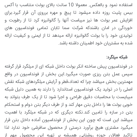
استفاده نمود و بالعکس. معمولا 10 سانت بالای بولت متناسب با آکس
بیس پلیت روزه داده میشود تا پیچ و مهره برروی آن قرار گیرد.برای
افزایش عمر بولت ها نیز میباست آنها را گالوانیزه کرد تا از رطوبت و
خوردگی در امان باشندکه شرکت سما تابان تمامی فونداسیون های
تولیدی خود را با بولت گالوانیزه ارائه میدهد تا از ایمنی و کیفیت ارائه
شده به مشتریان خود اطمینان داشته باشد.
شبکه میلگرد:
در فونداسیون پیش ساخته انکر بولت داخل شبکه ای از میلگرد قرار گرفته
سپس عمل بتن ریزی صورت میگیرد.این بخش از فونداسیون در واقع
مهمترین بخش میباشد چرا که تعداد،قطر و آرایش میلگردهای شبکه نقش
اصلی را در تولید یک فونداسیون استاندارد را دارند به همین دلیل شبکه
میبایست با محاسبات دقیق طراحی و اجرا شود تا از یک طرف بتواند به
خوبی بولت ها را داخل بتن مهار کند و از طرف دیگر بتن دوام و استحکام
بتن در سازه را تامین کند.نکته دیگری که در شبکه میلگرد با اهمیت
میباشد این است که چون این بخش از فونداسیون آماده داخل بتن قرار
میگیرد مشتری هیچ برآورد درستی از محصول سافرشی خود ندارد لذا
تاکید فعالان حوزه روشنایی همیشه بر تهیه این محصول مهم از