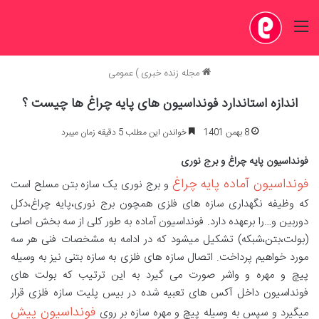
منو
مجله زنده خبری
)
عمومی
اندازه استاندارد فونداسیون های پایه چراغ ها چیست ؟
8 بهمن 1401
خواندن این مطلب 5 دقیقه زمان میبرد
فونداسیون پایه چراغ و برج نوری
فونداسیون آماده پایه چراغ
و برج نوری یک سازه بتن مسلح است
که وظیفه نگهداری سازه های فلزی همچون برج نوری،پایه چراغ،دکل
دوربین و…را برعهده دارد. فونداسیون آماده به طور کلی از سه بخش اصلی
(بولت،بتن،شبکه) تشکیل میشود که در ادامه به مشخصات فنی هر سه
مورد خواهیم پرداخت. اتصال سازه های فلزی به سازه بتنی نیز به وسیله
پیچ و مهره و واشر صورت می گیرد به این ترتیب که بولت های
فونداسیون داخل آکس های تعبیه شده در بیس پلیت سازه فلزی قرار
فونداسیون پیش
میگیرد و سپس به وسیله پیچ و مهره سازه بر روی