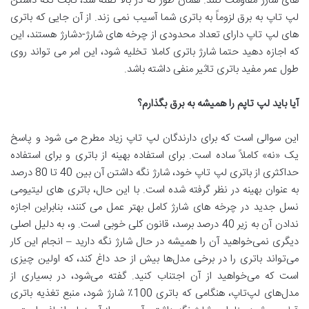
های شارژ مقاومت کنند. همان طور که در بالا گفته شد، ثابت نگه داشتن
لپ‌ تاپ به برق لزوماً به باتری شما آسیب نمی ‌زند. از آن جایی که باتری‌
های لپ ‌تاپ دارای تعداد محدودی از چرخه ‌های شارژ-دشارژ هستند، این
که اجازه دهید حتما شارژ باتری کاملا تخلیه شود، این امر می تواند روی
طول عمر مفید باتری تاثیر منفی داشته باشد.
آیا باید لپ تاپم را همیشه به برق بگذارم؟
این سوالی است که برای دارندگان لپ تاپ زیاد مطرح می شود و پاسخ
یک «نه» کاملاً ساده است. برای استفاده بهینه از باتری و برای استفاده
حداکثری از باتری لپ تاپ خود، شارژ نگه داشتن آن بین 40 تا 80 درصد
به عنوان بهینه در نظر گرفته شده است. با این حال، باتری‌ های لیتیومی
نسل جدید در چرخه ‌های شارژ کامل بهتر عمل می ‌کنند، بنابراین اجازه
ندادن آن به زیر 40 درصد برسد، قانون کلی خوبی است. و، به دلیل اصلی
دیگری نمی‌خواهید آن را همیشه در حال شارژ نگه دارید – انجام این کار
می‌تواند باتری را در برخی مدل‌ها بیش از حد داغ کند، که اولین چیزی
است که می‌خواهید از آن اجتناب کنید. گفته می‌شود، در بسیاری از
مدل‌های لپ‌تاپ، هنگامی که باتری 100٪ شارژ شود، منبع تغذیه باتری