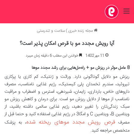
منو
مجله زنده خبری
)
سلامت و تندرستی
آیا رویش مجدد مو با قرص امکان پذیر است؟
11 مهر 1402
خواندن این مطلب 6 دقیقه زمان میبرد
8 عامل موثر در ریزش مو + راه‌حل‌هایی برای رشد مجدد موها
ریزش مو دلایل گوناگونی دارد. وراثت و ژنتیک، کم کاری یا پرکاری
تیروئید، سندرم تخمدان پلی کیستیک، رژیم غذایی نامناسب، مصرف
داروهای خاص، بارداری، زایمان، شیردهی، استرس و اضطراب و مراقبت
نامناسب از موها از دلایل ریزش مو است. برای درمان و کاهش ریزش مو
سبک زندگی‌تان را تغییر دهید، رژیم غذایی سالمی داشته باشید، از
ویتامین‌ B، ویتامین C و امگا3 در رژیم غذایی استفاده کنید و حتما قبل از
قرص رویش مجدد موهای ریخته شده
مصرف
، به پزشک
متخصص مراجعه کنید.