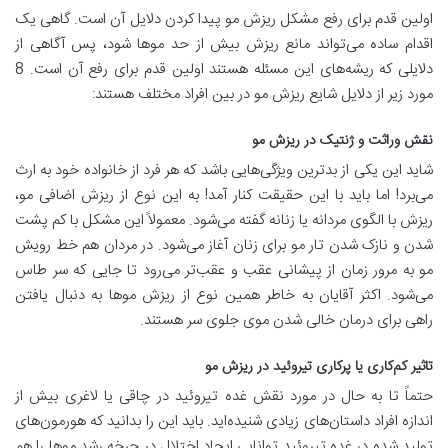
اولین قدم برای رفع مشکل ریزش مو پیدا کردن دلایل آن است. گاهی یک
اقدام ساده می‌تواند مانع ریزش بیش از حد موها شود، پس آگاهی از
دلایلی که ریشه‌های این مسئله هستند اولین قدم برای رفع آن است. 8
مورد زیر از دلایل شایع ریزش مو در بین افراد مختلف هستند:
نقش وراثت و ژنتیک در ریزش مو
شاید این یکی از بدترین ویژگی‌هایی باشد که هر فرد از خانواده خود به ارث
می‌برد! اما باید با این حقیقت کنار آمد! به این نوع از ریزش اضافی مو،
ریزش با الگوی مردانه یا زنانه گفته می‌شود. معمولاً این مشکل با کم پشت
شدن و نازک شدن تار مو برای زنان آغاز می‌شود. در مردان هم خط رویش
مو به مرور زمان از پیشانی عقب و عقب‌تر می‌رود تا جایی که سر طاس
می‌شود. اکثر آقایان به خاطر همین نوع از ریزش موها به دنبال یافتن
راهی برای درمان خالی شدن موی جلوی سر هستند.
تاثیر کم‌کاری یا پرکاری تیروئید در ریزش مو
حتماً تا به حال در مورد نقش غده تیروئید در چاقی یا لاغری بیش از
اندازه افراد داستان‌های زیادی شنیده‌اید. باید این را بدانید که هورمون‌های
تولید شده در غده تیروئید توانایی ایجاد اختلال در چرخه رشد موها را هم