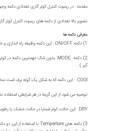
مقدمه : در ریموت کنترل کولر گازی تعدادی دکمه وجود 
تصویر بالا تعدادی از دکمه های ریموت کنترل کولر گازی GREE نمایش داده شده. که طبق شماره گزاری آن توضیحات و نحوه استفاده از آن را برای شما بیان خوا
معرفی دکمه ها
1) دکمه ON/OFF : این دکمه وظیفه راه اندازی و خاموش کردن دستگاه را در هر حالتی دارد.
گیر ) .
COOl : این دکمه که به شکل یک گوله برف است مختص فصل تابستان بوده و با فعال کردن آن شما می‌توانید از سرمایش کولر لذت ببرید.
توصیه می شود از این گزینه در هر شرایطی استفاده نش
DRY :این حالت کولر شمارا در حالت خشک یا رطوبت‌گیر قرار می‌دهد. این گزینه بیشتر مخصوص مناطق معتدل مرطوب یا مناطقی که داری شرجی هواست مورداستفاده قرار می‌گیرد.
3) دکمه های Temperture: با ا