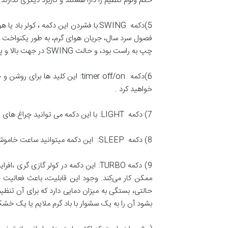
حکم ولوم تنظیم را دارا هستند و کاربرد دیگری ندارند.
فصول سرد سال، جریان هوای گرم، به طور یکنواخت د
چپ به راست بود، و حالت SWING در جهت بالا و پایین می‌باشد)
6)دکمه timer off/on: این کلی
خواهید کرد .
7) دکمه LIGHT: با این دکمه می توانید چراغ های روی پنل را خاموش و روشن کرد.
8) دکمه SLEEP: این دکمه میتوانید ساعت خاموشی دستگاه را تنظیم کنید .تا در هنگام خواب دمای مطلوبی بهرمند شویم.
ممکن کار می‌کند. وجود این قابلیت، باعث فعالیت 
حالتی، بستگی به میزان دمایی دارد که برای آن تنظی
بشود آن را به یک سشوار با باد گرم ملایم یا یک خ