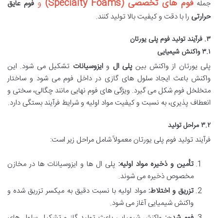
فوم های تخصصی (Specialty Foams)
و
جمله
فوم عایق
حرارتی
را با دقت و کیفیت بالا تولید کنند.
۳. فرآیند تولید فوم پلی یورتان
۳.۱ واکنش شیمیایی
پلی یورتان از واکنش بین
پلی ال
و
ایزوسیانات
تشکیل می شود. این
واکنش باعث ایجاد سلول های گازی در داخل فوم می شود و ساختار
متخلخل فوم شکل می گیرد. ویژگی های فوم نهایی مانند چگالی، سختی و
انعطاف پذیری، به نسبت و کیفیت مواد اولیه و شرایط فرآیند بستگی دارد.
۳.۲ مراحل تولید
فرآیند تولید فوم پلی یورتان معمولاً شامل مراحل زیر است:
تأمین و ذخیره مواد اولیه:
پلی ال ها و ایزوسیانات ها در مخازن
مخصوص ذخیره می شوند.
تزریق و اختلاط:
مواد اولیه با نسبت دقیق به میکسر تزریق شده و
واکنش شیمیایی آغاز می شود.
فوم شدن:
واکنش شیمیایی باعث تولید گاز و تشکیل سلول های