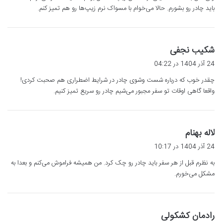
باید چادر رو بشورم. حالا می‌خوام با مسواک نرم زیپ‌ها رو هم تمیز کنم.
گ
شکیب نجفی
ف
24 آذر 1404 در 04:22
ت
چقدر خوب که درباره شست وشوی چادر در شرایط اضطراری هم صحبت کردی!
:
واقعا گاهی اوقات تو سفر مجبور می‌شیم چادر رو سریع تمیز کنیم.
گ
لاله بهنام
ف
24 آذر 1404 در 10:17
ت
به نظرم قبل از هر سفر باید چادر رو چک کرد. من همیشه فراموش می‌کنم و بعدا به
:
مشکل می‌خورم.
گ
رادمان کشکولی