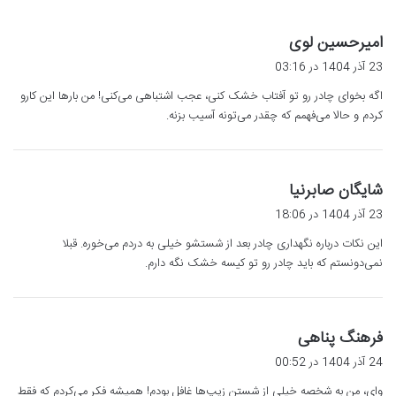
گ
امیرحسین لوی
ف
23 آذر 1404 در 03:16
ت
اگه بخوای چادر رو تو آفتاب خشک کنی، عجب اشتباهی می‌کنی! من بارها این کارو
:
کردم و حالا می‌فهمم که چقدر می‌تونه آسیب بزنه.
گ
شایگان صابرنیا
ف
23 آذر 1404 در 18:06
ت
این نکات درباره نگهداری چادر بعد از شستشو خیلی به دردم می‌خوره. قبلا
:
نمی‌دونستم که باید چادر رو تو کیسه خشک نگه دارم.
گ
فرهنگ پناهی
ف
24 آذر 1404 در 00:52
ت
وای، من به شخصه خیلی از شستن زیپ‌ها غافل بودم! همیشه فکر می‌کردم که فقط
: