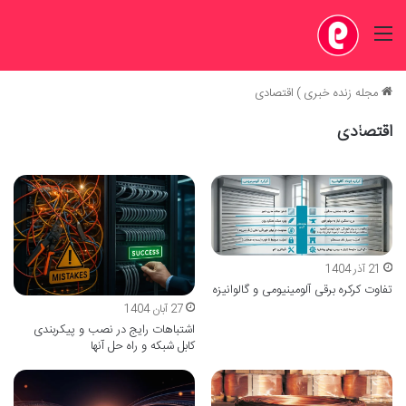
منو
مجله زنده خبری
)
اقتصادی
سرشنگی استیل چیست؟
اقتصادی
28 آذر 1404
21 آذر 1404
تفاوت کرکره برقی آلومینیومی و گالوانیزه
27 آبان 1404
اشتباهات رایج در نصب و پیکربندی
کابل شبکه و راه حل آنها