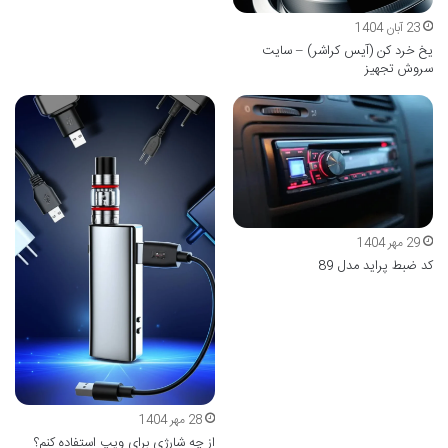
23 آبان 1404
یخ خرد کن (آیس کراشر) – سایت
سروش تجهیز
29 مهر 1404
کد ضبط پراید مدل 89
28 مهر 1404
از چه شارژی برای ویپ استفاده کنم؟